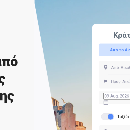
Κρά
Από το Α 
από
ς
ης
Ταξίδ