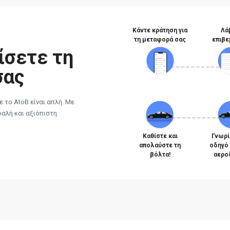
Κάντε κράτηση για
Λά
τη μεταφορά σας
επιβε
ίσετε τη
σας
 το AtoB είναι απλή. Με
φαλή και αξιόπιστη
Καθίστε και
Γνωρί
απολαύστε τη
οδηγό
βόλτα!
αερο