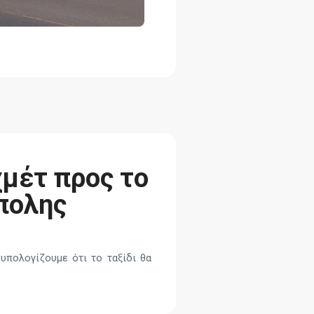
μέτ προς το
πολης
υπολογίζουμε ότι το ταξίδι θα