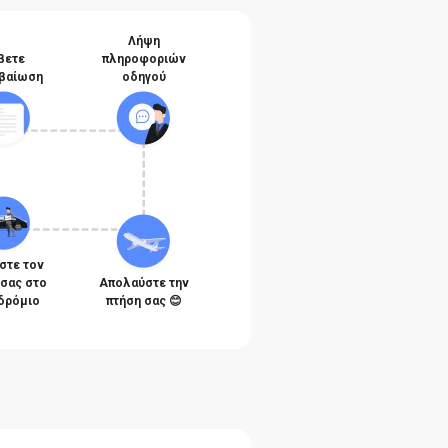
Λήψη
βετε
πληροφοριών
βαίωση
οδηγού
στε τον
 σας στο
Απολαύστε την
δρόμιο
πτήση σας 😊