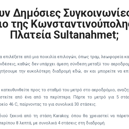
υν Δημόσιες Συγκοινωνίες
ο της Κωνσταντινούπολη
Πλατεία Sultanahmet;
α επιλέξετε από μια ποικιλία επιλογών, όπως τραμ, λεωφορεία και
υνδέσεις, καθώς δεν υπάρχει άμεση σύνδεση μεταξύ του αεροδρομ
ητήσουμε την ευκολότερη διαδρομή εδώ, αν και μπορείτε να επι
ας, κατευθυνθείτε προς το σταθμό του μετρό στο αεροδρόμιο, αναζ
αστείτε από ένα από τα περίπτερα. Πάρτε το μετρό για 5 στά
είο 46 C, παίρνοντας το για συνολικά 30 στάσεις.
διού ξεκινά από τη στάση Karakoy, όπου θα χρειαστεί να πάρετ
ερίπου 8 λεπτά, με συνολικά 4 στάσεις στη διαδρομή.