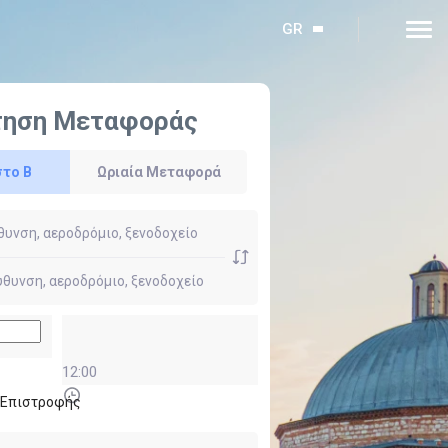
GR
τηση Μεταφοράς
στο Β
Ωριαία Μεταφορά
12:00
ι Επιστροφής