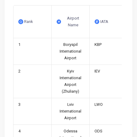
Airport
Rank
IATA
Name
1
Boryspil
KBP
International
Airport
2
Kyiv
IEV
International
Airport
(Zhuliany)
3
Lviv
LWO
International
Airport
4
Odessa
ODS