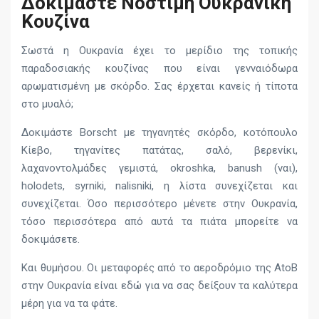
Δοκιμάστε Νόστιμη Ουκρανική
Κουζίνα
Σωστά η Ουκρανία έχει το μερίδιο της τοπικής
παραδοσιακής κουζίνας που είναι γενναιόδωρα
αρωματισμένη με σκόρδο. Σας έρχεται κανείς ή τίποτα
στο μυαλό;
Δοκιμάστε Borscht με τηγανητές σκόρδο, κοτόπουλο
Κίεβο, τηγανίτες πατάτας, σαλό, βερενίκι,
λαχανοντολμάδες γεμιστά, okroshka, banush (ναι),
holodets, syrniki, nalisniki, η λίστα συνεχίζεται και
συνεχίζεται. Όσο περισσότερο μένετε στην Ουκρανία,
τόσο περισσότερα από αυτά τα πιάτα μπορείτε να
δοκιμάσετε.
Και θυμήσου. Οι μεταφορές από το αεροδρόμιο της AtoB
στην Ουκρανία είναι εδώ για να σας δείξουν τα καλύτερα
μέρη για να τα φάτε.