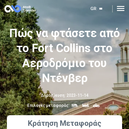
GR
Πώς να φτάσετε από
το Fort Collins στο
Αεροδρόμιο του
Ντένβερ
Δημοσίευση
:
2023-11-14
Επιλογές μεταφοράς
:
Κράτηση Μεταφοράς