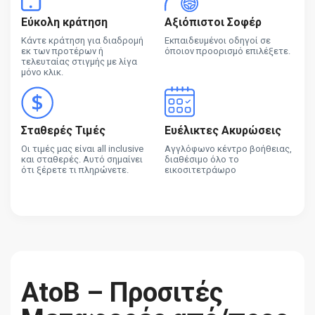
Εύκολη κράτηση
Αξιόπιστοι Σοφέρ
Κάντε κράτηση για διαδρομή
Εκπαιδευμένοι οδηγοί σε
εκ των προτέρων ή
όποιον προορισμό επιλέξετε.
τελευταίας στιγμής με λίγα
μόνο κλικ.
Σταθερές Τιμές
Ευέλικτες Ακυρώσεις
Οι τιμές μας είναι all inclusive
Αγγλόφωνο κέντρο βοήθειας,
και σταθερές. Αυτό σημαίνει
διαθέσιμο όλο το
ότι ξέρετε τι πληρώνετε.
εικοσιτετράωρο
AtoB – Προσιτές