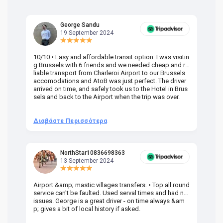
George Sandu
19 September 2024
10/10 • Easy and affordable transit option. I was visitin
Am
g Brussels with 6 friends and we needed cheap and re
va
liable transport from Charleroi Airport to our Brussels
wa
accomodations and AtoB was just perfect. The driver
or
arrived on time, and safely took us to the Hotel in Brus
dr
sels and back to the Airport when the trip was over.
Διαβάστε Περισσότερα
Δ
NorthStar10836698363
13 September 2024
Airport &amp; mastic villages transfers. • Top all round
Pr
service can't be faulted. Used serval times and had no
UK
issues. George is a great driver - on time always &am
em
p; gives a bit of local history if asked.
be
ra