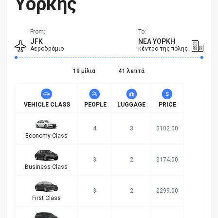
Υόρκης
From:
To:
JFK
ΝΈΑ ΥΌΡΚΗ
Αεροδρόμιο
κέντρο της πόλης
19 μίλια
41 λεπτά
VEHICLE CLASS
PEOPLE
LUGGAGE
PRICE
4
3
$102.00
Economy Class
3
2
$174.00
Business Class
3
2
$299.00
First Class