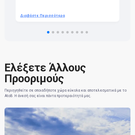
t 
we
be
he
Διαβάστε Περισσότερα
Δ
om
n 
re
Ελέξετε Άλλους
Προοριμούς
Περιηγηθείτε σε οποιαδήποτε χώρα εύκολα και αποτελεσματικά με το
AtoB. Η άνεσή σας είναι πάντα προτεραιότητά μας.