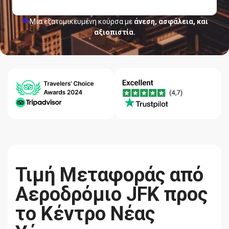
Μια εξατομικευμένη κούρσα με
άνεση, ασφάλεια, και
αξιοπιστία.
Κέντρο
Εγγύηση
Ποιότητα-
βοήθειας
Χαμηλότερης
Αξιοπιστία
24/7
Τιμής
Τιμή Μεταφοράς από
Αεροδρόμιο JFK προς
το Κέντρο Νέας