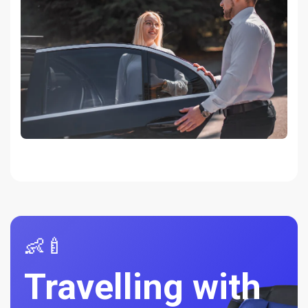
👶🍼
Travelling with