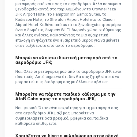
μεταφοράς από και προς το αεροδρόμιο. Άλλα κορυφαία
ξενοδοχεία κοντά στο περιλαμβάνουν το Crowne Plaza
JFK Airport Hotel, το Hampton Inn &amp; Suites, το
Radisson Hotel, το Sheraton Airport Hotel και το Clarion
Airport Hotel. Καθένα από αυτά τα ξενοδοχεία προσφέρει
άνετα δωμάτια, δωρεάν Wi-Fi, δωρεάν χώρο στάθμευσης
και άλλες ανέσεις, καθιστώντας τα μια εξαιρετική
επιλογή αν ψάχνετε ένα εξαιρετικό μέρος για να μείνετε
όταν ταξιδεύετε από αυτό το αεροδρόμιο.
Μπορώ να κλείσω ιδιωτική μεταφορά από το
αεροδρόμιο JFK;
Ναι. Όλες οι μεταφορές μας από το αεροδρόμιο JFK είναι
ιδιωτικές. Αυτό σημαίνει ότι δεν θα σας ζητηθεί ποτέ να
μοιραστείτε τη διαδρομή σας με άλλους επιβάτες.
Μπορείτε να πάρετε παιδικό κάθισμα με την
AtoB Cabs προς το αεροδρόμιο JFK;
Ναι, φυσικά. Όταν κάνετε κράτηση για τη μεταφορά σας
στο αεροδρόμιο JFK μαζί μας, μπορείτε να
συμπεριλάβετε όσα βρεφικά, βρεφικά και παιδικά
καθίσματα επιθυμείτε.
Χρειάζεται να δίνετε φιλοδώρημα στον οδηγό