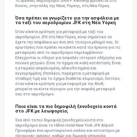
Το Διεθνές Αεροδρόμιο John F. Kennedy βρίσκεται στο
Κουίνς, στην πόλη της Νέας Υόρκης, στη Νέα Υόρκη.
Όσα πρέπει να γνωρίζετε για την ασφάλεια με
τα ταξί του αεροδρομίου JFK στη Νέα Υόρκη
Όταν κάνετε κράτηση για μεταφορά με ταξί του
αεροδρομίου JFK στη Νέα Υόρκη, είναι σημαντικό να
έχετε την ασφάλεια ως ένα από τα κύρια μέλημά σας. Οι
ερωτήσεις που πρέπει να κάνετε κατά την έρευνα για τις
μεταφορές από το αεροδρόμιο περιλαμβάνουν:
Ελέγχονται οι οδηγοί για ασφαλές ιστορικό οδήγησης και
ποινικό μητρώο; Είναι το όχημα σε καλή κατάσταση; Είναι
η εταιρεία ασφαλισμένη, αδειοδοτημένη και
εγγεγραμμένη; Επιπλέον, παρέχεται η μεταφορά με
σταθερή τιμή και το όχημα διαθέτει κλιματισμό; Ωστόσο,
όταν κάνετε κράτηση για μεταφορά με την AtoB,
μπορείτε να είστε σίγουροι για την ασφαλή μεταφορά
σας στο αεροδρόμιο.
Ποια είναι τα πιο δημοφιλή ξενοδοχεία κοντά
στο JFK με λεωφορείο;
Ένα από τα πιο δημοφιλή ξενοδοχεία κοντά στο
αεροδρόμιο είναι το Hilton Hotel New York JFK Airport.
Προσφέρει ένα αριστοκρατικό σαλόνι και εστιατόριο με
σύγχρονες ανέσεις, καθώς και δωρεάν υπηρεσία