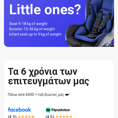
Little ones?
Seat-
9-18 kg of weight
Booster-
15-36 kg of weight
Infant seat-
up to 9 kg of weight
Τα 6 χρόνια των
επιτευγμάτων μας
Πάνω από 6000 + ταξιδιώτες μας ❤️!
(
4.3
)
(
4.5
)