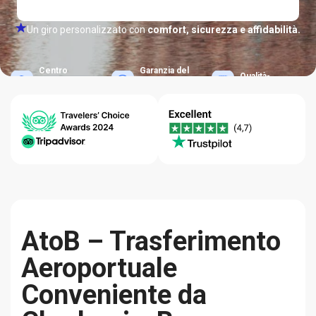
Un giro personalizzato con
comfort, sicurezza e affidabilità.
Centro
Garanzia del
Qualità-
assistenza
Miglior
Affidabilità
24/7
Prezzo
AtoB – Trasferimento
Aeroportuale
Conveniente da