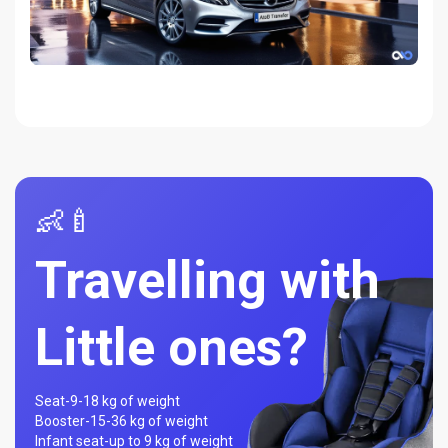
👶🍼
Travelling with
Little ones?
Seat-
9-18 kg of weight
Booster-
15-36 kg of weight
Infant seat-
up to 9 kg of weight