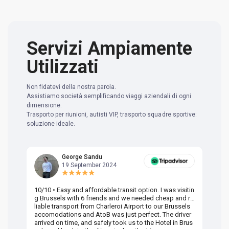
Servizi Ampiamente
Utilizzati
Non fidatevi della nostra parola.
Assistiamo società semplificando viaggi aziendali di ogni
dimensione.
Trasporto per riunioni, autisti VIP, trasporto squadre sportive:
soluzione ideale.
George Sandu
19 September 2024
10/10 • Easy and affordable transit option. I was visitin
Am
g Brussels with 6 friends and we needed cheap and re
va
liable transport from Charleroi Airport to our Brussels
wa
accomodations and AtoB was just perfect. The driver
or
arrived on time, and safely took us to the Hotel in Brus
dr