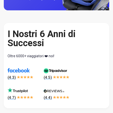
I Nostri 6 Anni di
Successi
Oltre 6000+ viaggiatori ❤️ noi!
(
4.3
)
(
4.5
)
(
4.7
)
(
4.4
)