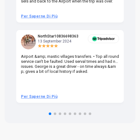
sels and back to the Airport when the trip was over.
Per Saperne Di Più
Pe
NorthStar10836698363
13 September 2024
Airport &amp; mastic villages transfers. • Top all round
Pr
service can't be faulted. Used serval times and had no
UK
issues. George is a great driver - on time always &am
em
p; gives a bit of local history if asked.
be
ra
t 
we
be
he
Per Saperne Di Più
Pe
om
n 
re