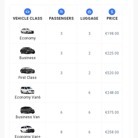
VEHICLE CLASS
PASSENGERS
LUGGAGE
PRICE
3
3
€198.00
Economy
3
2
€225.00
Business
3
2
€520.00
First Class
6
€248.00
Economy Van6
6
6
€375.00
Business Van
8
6
€258.00
Economy Van+