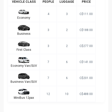
VEHICLE CLASS
PEOPLE
LUGGAGE
PRICE
4
3
C$111.00
Economy
3
2
C$188.00
Business
3
2
C$277.00
First Class
7
6
C$141.00
Economy Van/SUV
7
6
C$201.00
Business Van/SUV
12
10
C$488.00
MiniBus 12pax