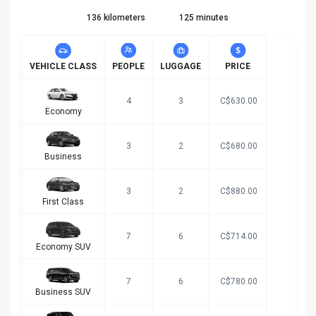
136 kilometers
125 minutes
VEHICLE CLASS
PEOPLE
LUGGAGE
PRICE
4
3
C$630.00
Economy
3
2
C$680.00
Business
3
2
C$880.00
First Class
7
6
C$714.00
Economy SUV
7
6
C$780.00
Business SUV