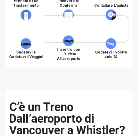
Prenota il Tuo
Ricevere la
Trasferimento
Conferma
Contattare L'autista
Incontro con
Sedetevi e
Godetevi il vostro
L'autista
Godetevi il Viaggio!
volo 😊
All'aeroporto
C’è un Treno
Dall’aeroporto di
Vancouver a Whistler?