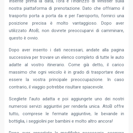
Inserite prima la data, l’ora e l’indirizzo di Whistler sulla
nostra piattaforma di prenotazione. Dato che offriamo il
trasporto porta a porta da e per l’aeroporto, fornirci una
posizione precisa è molto vantaggioso. Dopo aver
utilizzato AtoB, non dovrete preoccuparvi di camminare,
questo è ovvio.
Dopo aver inserito i dati necessari, andate alla pagina
successiva per trovare un elenco completo di tutte le auto
adatte al vostro itinerario. Come già detto, il carico
massimo che ogni veicolo è in grado di trasportare deve
essere la vostra principale preoccupazione. In caso
contrario, il viaggio potrebbe risultare spiacevole.
Scegliete l’auto adatta e poi aggiungete uno dei nostri
numerosi servizi aggiuntivi per renderla unica. AtoB offre
tutto, comprese le fermate aggiuntive, le bevande in
bottiglia, i seggiolini per bambini e molto altro ancora!
Dopo aver apportato le modifiche necessarie, scorrere