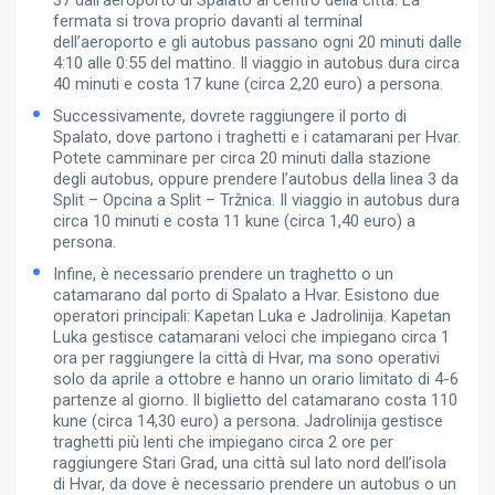
37 dall’aeroporto di Spalato al centro della città. La
fermata si trova proprio davanti al terminal
dell’aeroporto e gli autobus passano ogni 20 minuti dalle
4:10 alle 0:55 del mattino. Il viaggio in autobus dura circa
40 minuti e costa 17 kune (circa 2,20 euro) a persona.
Successivamente, dovrete raggiungere il porto di
Spalato, dove partono i traghetti e i catamarani per Hvar.
Potete camminare per circa 20 minuti dalla stazione
degli autobus, oppure prendere l’autobus della linea 3 da
Split – Opcina a Split – Tržnica. Il viaggio in autobus dura
circa 10 minuti e costa 11 kune (circa 1,40 euro) a
persona.
Infine, è necessario prendere un traghetto o un
catamarano dal porto di Spalato a Hvar. Esistono due
operatori principali: Kapetan Luka e Jadrolinija. Kapetan
Luka gestisce catamarani veloci che impiegano circa 1
ora per raggiungere la città di Hvar, ma sono operativi
solo da aprile a ottobre e hanno un orario limitato di 4-6
partenze al giorno. Il biglietto del catamarano costa 110
kune (circa 14,30 euro) a persona. Jadrolinija gestisce
traghetti più lenti che impiegano circa 2 ore per
raggiungere Stari Grad, una città sul lato nord dell’isola
di Hvar, da dove è necessario prendere un autobus o un