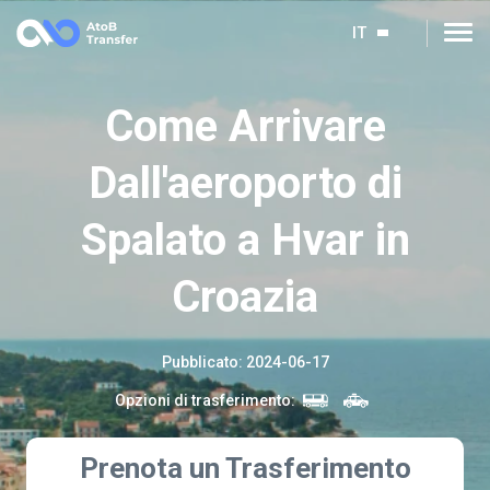
IT
Come Arrivare
Dall'aeroporto di
Spalato a Hvar in
Croazia
Pubblicato
:
2024-06-17
Opzioni di trasferimento
:
Prenota un Trasferimento