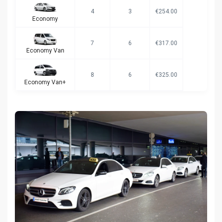
4
3
€254.00
Economy
7
6
€317.00
Economy Van
8
6
€325.00
Economy Van+