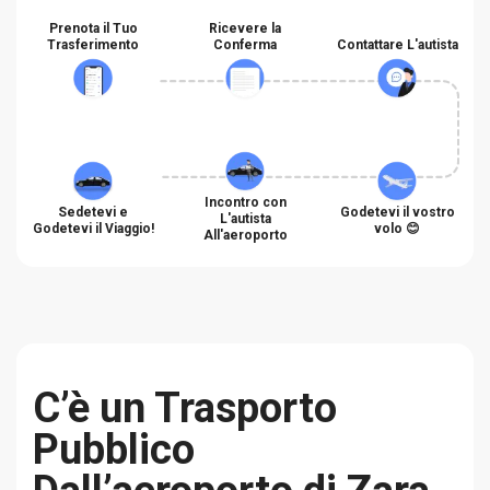
Prenota il Tuo
Ricevere la
Trasferimento
Conferma
Contattare L'autista
Incontro con
Sedetevi e
Godetevi il vostro
L'autista
Godetevi il Viaggio!
volo 😊
All'aeroporto
C’è un Trasporto
Pubblico