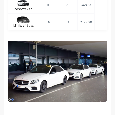
8
6
€60.00
Economy Van+
16
16
€123.00
Minibus 16pax