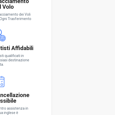
acciamento
l Volo
racciamento dei Voli
 Ogni Trasferimento
isti Affidabili
sti qualificati in
siasi destinazione
ta.
ncellazione
essibile
entro assistenza in
ua inglese è