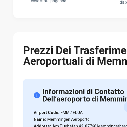
cosa state pagando.
disp
Prezzi Dei Trasferime
Aeroportuali di Mem
Informazioni di Contatto
Dell’aeroporto di Memmi
Airport Code:
FMM / EDJA
Name:
Memmingen Aeroporto
Address:
Am Flughafen 42, 87766 Memmingerberg