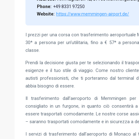
Phone:
+49 8331 97250
Website:
https://www.memmingen-airport.de/
I prezzi per una corsa con trasferimento aeroportual
30* a persona per un’utilitaria, fino a € 57* a perso
classe.
Prendi la decisione giusta per te selezionando il traspo
esigenze e il tuo stile di viaggio. Come nostro client
autisti professionisti, che ti porteranno dal terminal 
abbia bisogno di essere.
Il trasferimento dall’aeroporto di Memmingen per
consigliato in un furgone, in quanto ciò consentirà a 
essere trasportati comodamente. Le nostre corse assic
– saranno trasportati comodamente e in sicurezza a de
I servizi di trasferimento dall’aeroporto di Monaco al 