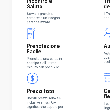
Incontro e
Tr
Saluto
de
Servizio gratuito,
il T
compresa un’insegna
per
personalizzata.
Prenotazione
Aut
Facile
Auti
qual
Prenotate una corsa in
scel
anticipo o all’ultimo
minuto con pochi clic.
Prezzi fissi
Ca
fl
I nostri prezzi sono all-
inclusive e fissi. Ciò
Il c
significa che sapete per
ling