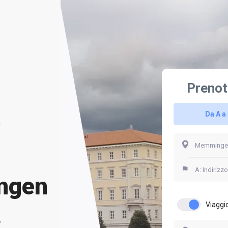
Prenot
Da A a
n
ngen
Viaggio
.