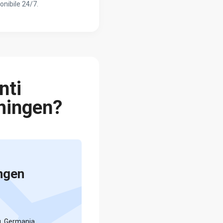
onibile 24/7.
nti
mingen?
ngen
, Germania