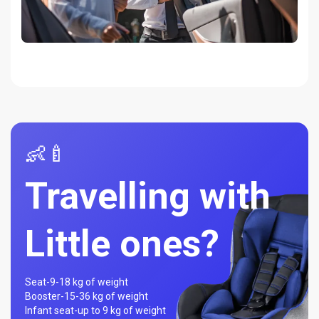
👶🍼
Travelling with
Little ones?
Seat-
9-18 kg of weight
Booster-
15-36 kg of weight
Infant seat-
up to 9 kg of weight