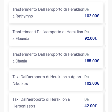
Trasferimento Dall'aeroporto di Heraklion
Da
:
Ta
102.00
€
a Rethymno
tr
Trasferimenti Dall'aeroporto di Heraklion
Da
:
Ta
92.00
€
a Elounda
Trasferimento Dall'aeroporto di Heraklion
Da
:
Ta
185.00
€
a Chania
Ta
Taxi Dall'aeroporto di Heraklion a Agios
Da
:
K
102.00
€
Nikolaos
Taxi Dall'aeroporto di Heraklion a
Da
:
Ta
42.00
€
Hersonissos