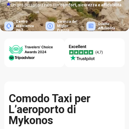
Un giro personalizzato con
comfort, sicurezza e affidabilità.
Centro
Garanzia del
Qualità-
assistenza
Miglior
Affidabilità
24/7
Prezzo
Comodo Taxi per
L’aeroporto di
Mykonos