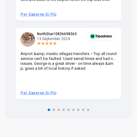
Per Saperne Di Più
Pe
NorthStar10836698363
13 September 2024
Airport &amp; mastic villages transfers. • Top all round
Pr
service can't be faulted. Used serval times and had no
UK
issues. George is a great driver - on time always &am
em
p; gives a bit of local history if asked.
be
ra
t 
we
be
he
Per Saperne Di Più
Pe
om
n 
re