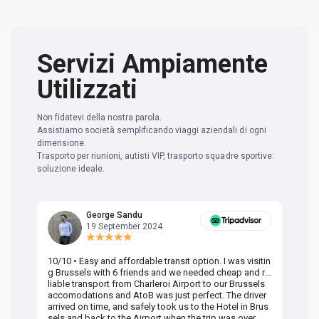
Servizi Ampiamente
Utilizzati
Non fidatevi della nostra parola.
Assistiamo società semplificando viaggi aziendali di ogni
dimensione.
Trasporto per riunioni, autisti VIP, trasporto squadre sportive:
soluzione ideale.
George Sandu
19 September 2024
10/10 • Easy and affordable transit option. I was visitin
Am
g Brussels with 6 friends and we needed cheap and re
va
liable transport from Charleroi Airport to our Brussels
wa
accomodations and AtoB was just perfect. The driver
or
arrived on time, and safely took us to the Hotel in Brus
dr
sels and back to the Airport when the trip was over.