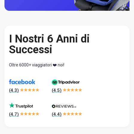
I Nostri 6 Anni di
Successi
Oltre 6000+ viaggiatori ❤️ noi!
(
4.3
)
(
4.5
)
(
4.7
)
(
4.4
)