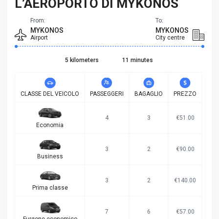
L’AEROPORTO DI MYKONOS
From:
To:
MYKONOS
MYKONOS
Airport
City centre
5 kilometers
11 minutes
CLASSE DEL VEICOLO
PASSEGGERI
BAGAGLIO
PREZZO
4
3
€51.00
Economia
3
2
€90.00
Business
3
2
€140.00
Prima classe
7
6
€57.00
Furgone economico