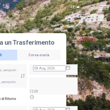
IT
a un Trasferimento
 B
Corsa oraria
12:00
 di Ritorno