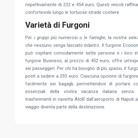
rispettivamente di 232 e 454 euro. Questi veicoli raffi
confortevole lungo le tortuose strade costiere.
Varietà di Furgoni
Per i gruppi più numerosi o le famiglie, la nostra sele
che nessuno venga lasciato indietro. Il furgone Econom
può ospitare comodamente sette persone e i loro effe
furgone Business, al prezzo di 452 euro, offre un’esp
sei passeggeri. Per chi ha bisogno di più spazio, il fu
posti a sedere a 293 euro. Ciascuna opzione di furgon
facilmente sei bagagli, permettendovi di portare co
essenziali della vostra vacanza italiana senza
trasferimenti in navetta AtoB dall’aeroporto di Napoli al
viaggio diventa parte della destinazione.