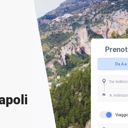
Prenot
Da A a
apoli
Viaggio