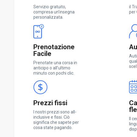
Servizio gratuito,
il T
compresa un’insegna
per
personalizzata.
Prenotazione
Aut
Facile
Auti
qual
Prenotate una corsa in
scel
anticipo o all’ultimo
minuto con pochi clic.
Prezzi fissi
Ca
fl
I nostri prezzi sono all-
inclusive e fissi. Ciò
Il c
significa che sapete per
ling
cosa state pagando.
disp