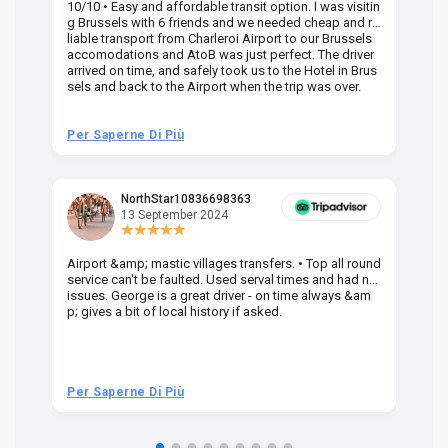
10/10 • Easy and affordable transit option. I was visitin
Am
g Brussels with 6 friends and we needed cheap and re
va
liable transport from Charleroi Airport to our Brussels
wa
accomodations and AtoB was just perfect. The driver
or
arrived on time, and safely took us to the Hotel in Brus
dr
sels and back to the Airport when the trip was over.
Per Saperne Di Più
Pe
NorthStar10836698363
13 September 2024
Airport &amp; mastic villages transfers. • Top all round
Pr
service can't be faulted. Used serval times and had no
UK
issues. George is a great driver - on time always &am
em
p; gives a bit of local history if asked.
be
ra
t 
we
be
he
Per Saperne Di Più
Pe
om
n 
re