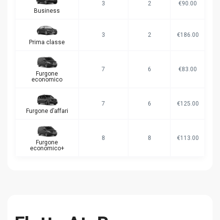
3
2
€90.00
Business
3
2
€186.00
Prima classe
7
6
€83.00
Furgone
economico
7
6
€125.00
Furgone d’affari
8
8
€113.00
Furgone
economico+