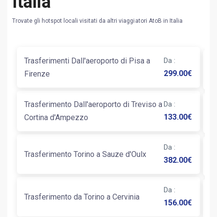
Italia
Trovate gli hotspot locali visitati da altri viaggiatori AtoB in Italia
Trasferimenti Dall'aeroporto di Pisa a
Da
:
T
299.00
€
Firenze
Trasferimento Dall'aeroporto di Treviso a
Da
:
T
133.00
€
Cortina d'Ampezzo
N
Da
:
Trasferimento Torino a Sauze d'Oulx
Ta
382.00
€
Da
:
Tr
Trasferimento da Torino a Cervinia
156.00
€
C