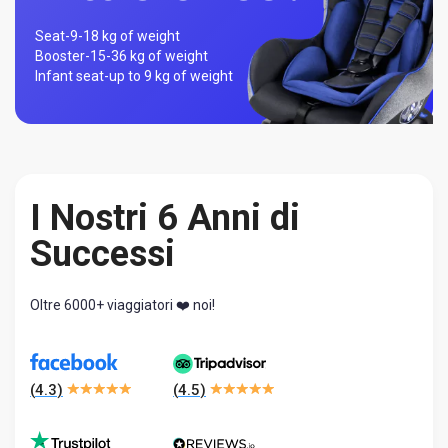
Seat-
9-18 kg of weight
Booster-
15-36 kg of weight
Infant seat-
up to 9 kg of weight
I Nostri 6 Anni di
Successi
Oltre 6000+ viaggiatori ❤️ noi!
(
4.3
)
(
4.5
)