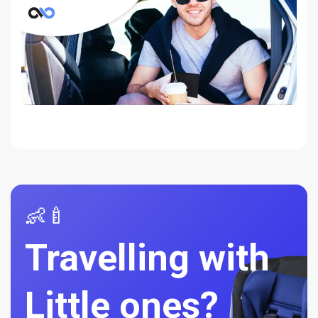
👶🍼
Travelling with
Little ones?