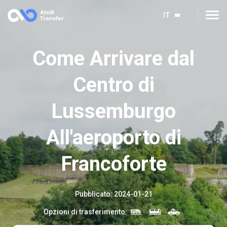
IT
Come Arrivare dal
Centro di
Lussemburgo
All'aeroporto di
Francoforte
Pubblicato
:
2024-01-21
Opzioni di trasferimento
: