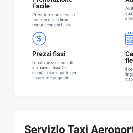
Facile
Auti
qual
Prenotate una corsa in
scel
anticipo o all’ultimo
minuto con pochi clic.
Prezzi fissi
Ca
fl
I nostri prezzi sono all-
inclusive e fissi. Ciò
Il c
significa che sapete per
ling
cosa state pagando.
disp
Servizio Taxi Aeropor