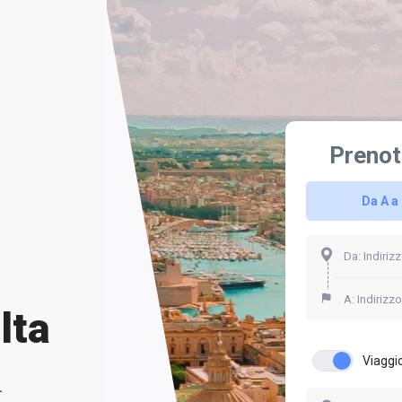
Prenot
Da A a
lta
Viaggio
.