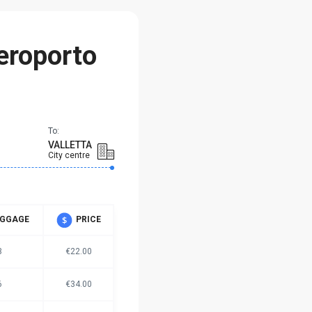
aeroporto
To:
VALLETTA
City centre
UGGAGE
PRICE
3
€22.00
6
€34.00