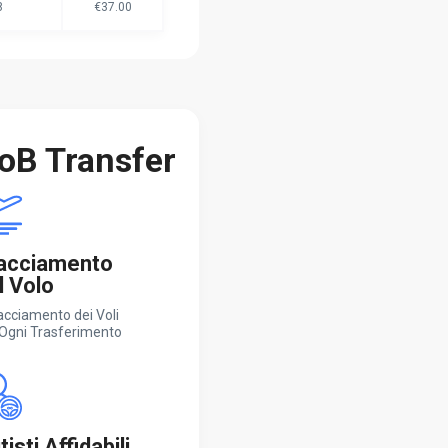
8
€37.00
oB Transfer
acciamento
l Volo
racciamento dei Voli
 Ogni Trasferimento
isti Affidabili