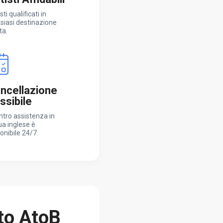
sti qualificati in
siasi destinazione
ta.
ncellazione
essibile
entro assistenza in
ua inglese è
onibile 24/7.
to AtoB