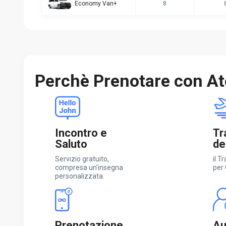
Economy Van+
8
Perchè Prenotare con At
Incontro e
Tr
Saluto
de
Servizio gratuito,
il T
compresa un’insegna
per
personalizzata.
Prenotazione
Aut