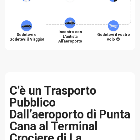
Incontro con
Sedetevi e
Godetevi il vostro
L'autista
Godetevi il Viaggio!
volo 😊
All'aeroporto
C’è un Trasporto
Pubblico
Dall’aeroporto di Punta
Cana al Terminal
Crociere di La