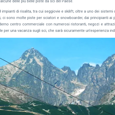
 alcune delle più belle piste da sci del Paese.
 impianti di risalita, tra cui seggiovie e skilift, oltre a uno dei sistemi 
 ci sono molte piste per sciatori e snowboarder, dai principianti ai più
rno centro commerciale con numerosi ristoranti, negozi e attrazio
e per una vacanza sugli sci, che sarà sicuramente un’esperienza ind