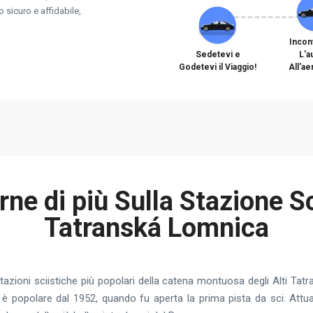
o sicuro e affidabile,
Incon
Sedetevi e
L'a
Godetevi il Viaggio!
All'a
ne di più Sulla Stazione Sc
Tatranská Lomnica
zioni sciistiche più popolari della catena montuosa degli Alti Tatra
ca è popolare dal 1952, quando fu aperta la prima pista da sci. Att