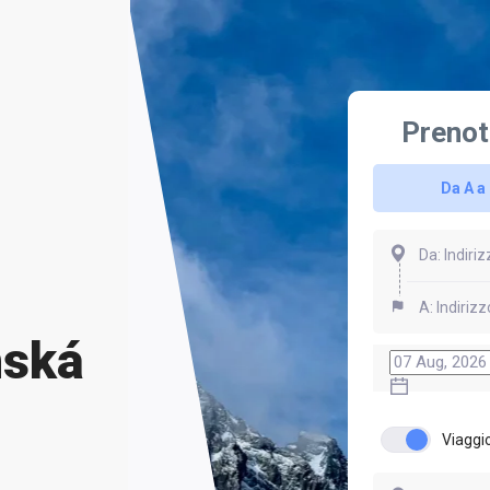
Prenot
Da A a
nská
Viaggio