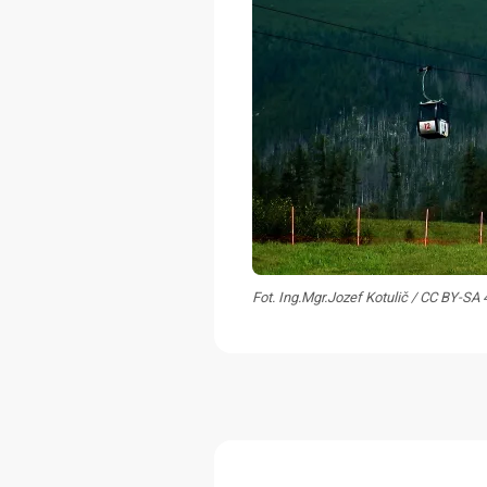
Fot. Ing.Mgr.Jozef Kotulič / CC BY-SA 