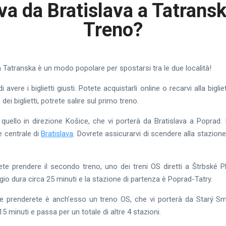
va da Bratislava a Tatrans
Treno?
a Tatranska è un modo popolare per spostarsi tra le due località!
 avere i biglietti giusti. Potete acquistarli online o recarvi alla biglie
ei biglietti, potrete salire sul primo treno.
quello in direzione Košice, che vi porterà da Bratislava a Poprad. I
e centrale di
Bratislava
. Dovrete assicurarvi di scendere alla stazione
ete prendere il secondo treno, uno dei treni OS diretti a Štrbské 
io dura circa 25 minuti e la stazione di partenza è Poprad-Tatry.
 che prenderete è anch’esso un treno OS, che vi porterà da Starý S
15 minuti e passa per un totale di altre 4 stazioni.