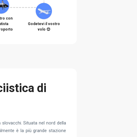
tro con
utista
Godetevi il vostro
eroporto
volo 😊
iistica di
 slovacchi. Situata nel nord della
ualmente è la più grande stazione