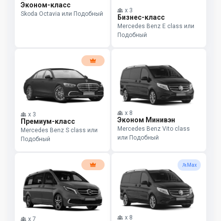
Эконом-класс
x
3
Skoda Octavia или Подобный
Бизнес-класс
Mercedes Benz E class или
Подобный
x
8
x
3
Эконом Минивэн
Премиум-класс
Mercedes Benz Vito class
Mercedes Benz S class или
или Подобный
Подобный
Max
x
8
x
7