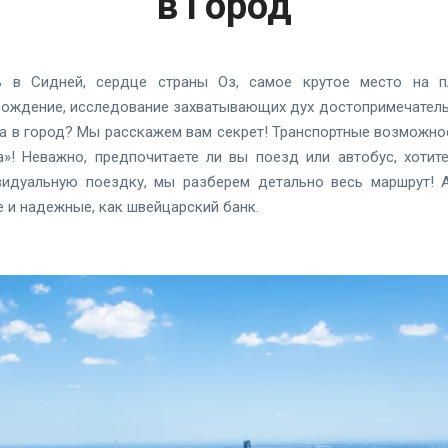
в Город
 в Сидней, сердце страны Оз, самое крутое место на п
ждение, исследование захватывающих дух достопримечательн
та в город? Мы расскажем вам секрет! Транспортные возможнос
а»! Неважно, предпочитаете ли вы поезд или автобус, хоти
идуальную поездку, мы разберем детально весь маршрут! 
 и надежные, как швейцарский банк.