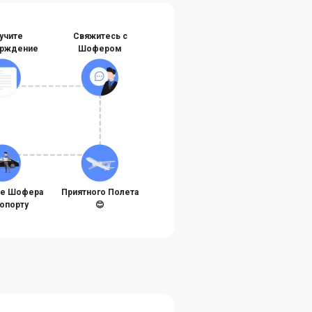
учите
Свяжитесь с
рждение
Шофером
те Шофера
Приятного Полета
ропорту
😊