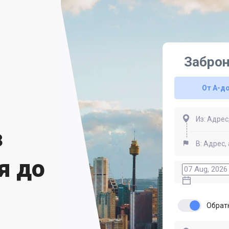
Заброн
От A-д
з
я до
Обрат