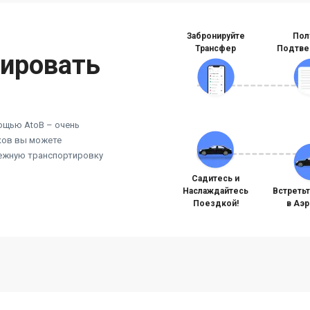
Забронируйте
Пол
Трансфер
Подтве
нировать
ощью AtoB – очень
иков вы можете
дежную транспортировку
Садитесь и
Наслаждайтесь
Встреть
Поездкой!
в Аэ