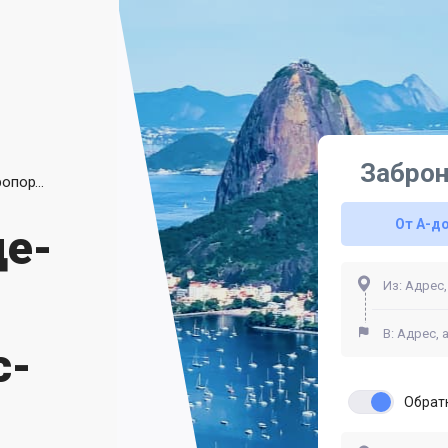
Заброн
Трансферы Рио-де-Жанейро из Аэропорта Сантос-Дюмон
От A-д
де-
с-
Обрат