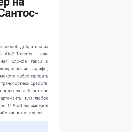
ер на
Сантос-
й способ добраться из
, AtoB Transfer — ваш
ьная служба такси и
иксированные тарифы,
 можете забронировать
 транспортных средств,
 водитель заберет вас
партаменты или любое
тро. С AtoB вы сможете
бо хлопот и стресса.