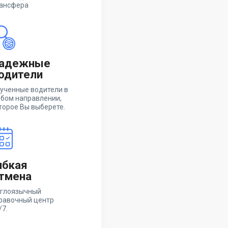
ансфера
адежные
одители
ученные водители в
бом направлении,
торое Вы выберете.
ибкая
тмена
глоязычный
равочный центр
/7.