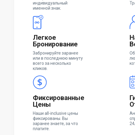
индивидуальный
Тр
именной знак.
Легкое
Н
Бронирование
В
Забронируйте заранее
Об
или в последнюю минуту
лю
всего за несколько
ко
кликов.
Фиксированные
Г
Цены
О
Наши all-inclusive цены
Ан
фиксированы. Вы
сп
заранее знаете, за что
24
платите.