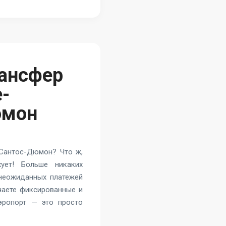
ансфер
-
юмон
 Сантос-Дюмон? Что ж,
ует! Больше никаких
 неожиданных платежей
учаете фиксированные и
эропорт — это просто