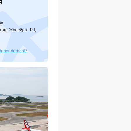
я
ро
Рио-де-Жанейро - RJ,
santos-dumont/