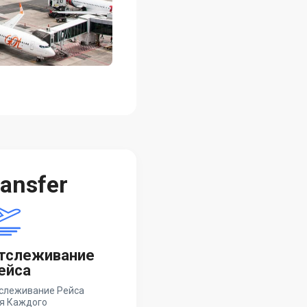
ansfer
тслеживание
ейса
слеживание Рейса
я Каждого