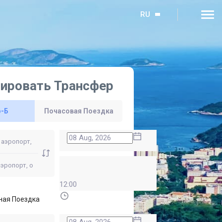
RU
ировать Трансфер
о-Б
Почасовая Поездка
12:00
ная Поездка