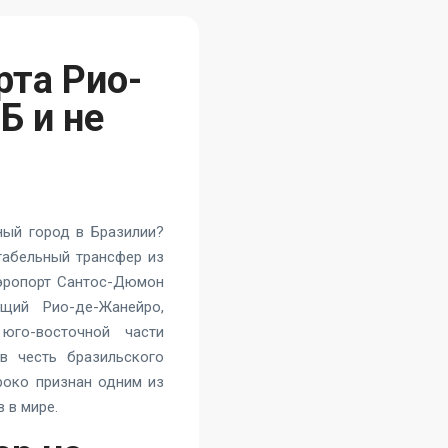
рта Рио-
Б и не
ный город в Бразилии?
табельный трансфер из
Аэропорт Сантос-Дюмон
щий Рио-де-Жанейро,
юго-восточной части
в честь бразильского
роко признан одним из
 в мире.