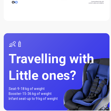
👶🍼
Travelling with
Little ones?
Seat-
9-18 kg of weight
Booster-
15-36 kg of weight
Infant seat-
up to 9 kg of weight