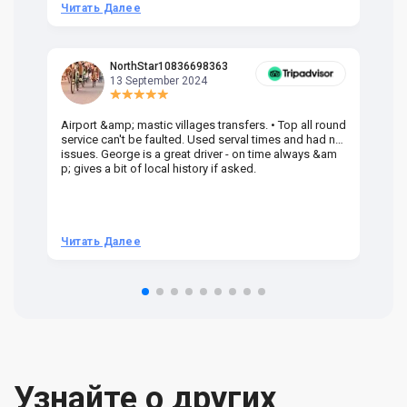
Читать Далее
Ч
NorthStar10836698363
13 September 2024
Airport &amp; mastic villages transfers. • Top all round
Pr
service can't be faulted. Used serval times and had no
UK
issues. George is a great driver - on time always &am
em
p; gives a bit of local history if asked.
be
ra
t 
we
be
he
Читать Далее
Ч
om
n 
re
Узнайте о других