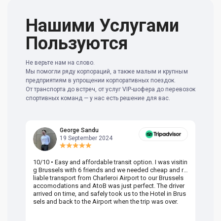
Нашими Услугами
Пользуются
Не верьте нам на слово.
Мы помогли ряду корпораций, а также малым и крупным
предприятиям в упрощении корпоративных поездок.
От транспорта до встреч, от услуг VIP-шофера до перевозок
спортивных команд — у нас есть решение для вас.
George Sandu
19 September 2024
10/10 • Easy and affordable transit option. I was visitin
Am
g Brussels with 6 friends and we needed cheap and re
va
liable transport from Charleroi Airport to our Brussels
wa
accomodations and AtoB was just perfect. The driver
or
arrived on time, and safely took us to the Hotel in Brus
dr
sels and back to the Airport when the trip was over.