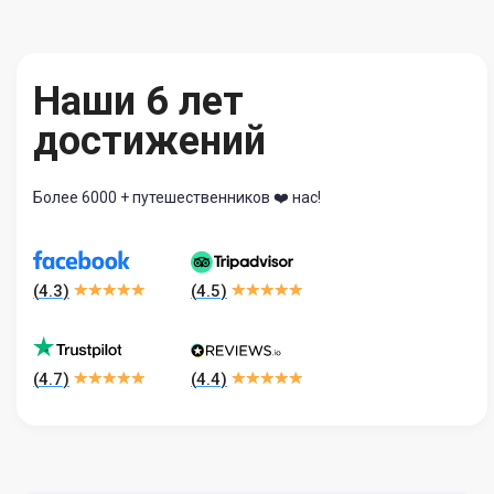
Наши 6 лет
достижений
Более 6000 + путешественников ❤️ нас!
(
4.3
)
(
4.5
)
(
4.7
)
(
4.4
)