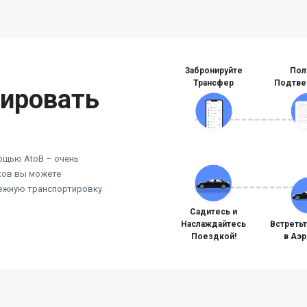
Забронируйте
Пол
Трансфер
Подтве
нировать
ощью AtoB – очень
иков вы можете
дежную транспортировку
Садитесь и
Наслаждайтесь
Встреть
Поездкой!
в Аэ