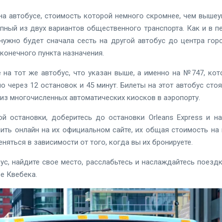
на автобусе, стоимость которой немного скромнее, чем вышеу
пный из двух вариантов общественного транспорта. Как и в п
 нужно будет сначала сесть на другой автобус до центра гор
 конечного пункта назначения.
е на тот же автобус, что указан выше, а именно на №747, кот
рно через 12 остановок и 45 минут. Билеты на этот автобус сто
из многочисленных автоматических киосков в аэропорту.
й остановки, доберитесь до остановки Orleans Express и н
ить онлайн на их официальном сайте, их общая стоимость на 
еняться в зависимости от того, когда вы их бронируете.
ус, найдите свое место, расслабьтесь и наслаждайтесь поезд
ре Квебека.