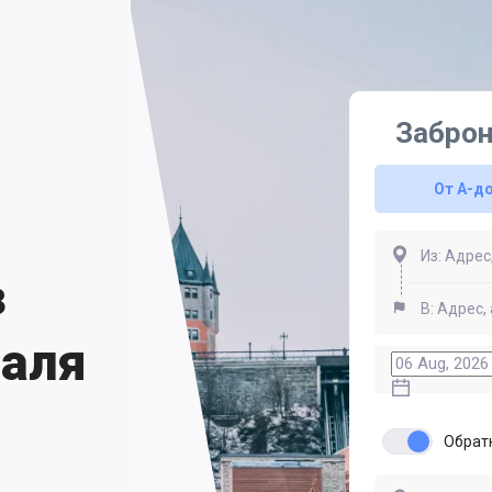
Заброн
От A-д
з
еаля
Обрат