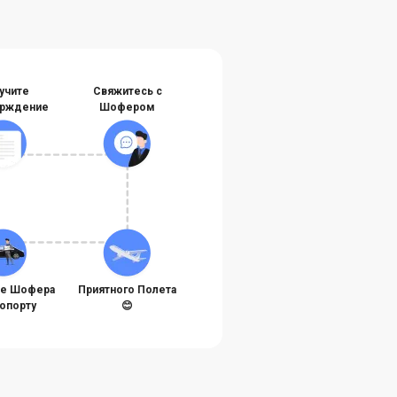
учите
Свяжитесь с
рждение
Шофером
те Шофера
Приятного Полета
ропорту
😊