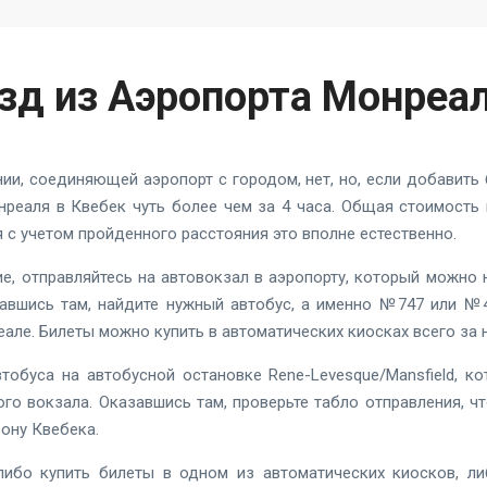
езд из Аэропорта Монреал
и, соединяющей аэропорт с городом, нет, но, если добавить 
реаля в Квебек чуть более чем за 4 часа. Общая стоимость 
тя с учетом пройденного расстояния это вполне естественно.
ие, отправляйтесь на автовокзал в аэропорту, который можно 
завшись там, найдите нужный автобус, а именно №747 или №
але. Билеты можно купить в автоматических киосках всего за 
тобуса на автобусной остановке Rene-Levesque/Mansfield, ко
ого вокзала. Оказавшись там, проверьте табло отправления, ч
рону Квебека.
ибо купить билеты в одном из автоматических киосков, либ