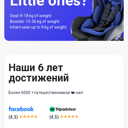
Little ones?
Seat-
9-18 kg of weight
Booster-
15-36 kg of weight
Infant seat-
up to 9 kg of weight
Наши 6 лет
достижений
Более 6000 + путешественников ❤️ нас!
(
4.3
)
(
4.5
)