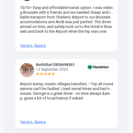
10/10 • Easy and affordable transit option. I was visitin
Am
g Brussels with 6 friends and we needed cheap and re
va
liable transport from Charleroi Airport to our Brussels
wa
accomodations and AtoB was just perfect. The driver
or
arrived on time, and safely took us to the Hotel in Brus
dr
sels and back to the Airport when the trip was over.
Читать Далее
Ч
NorthStar10836698363
13 September 2024
Airport &amp; mastic villages transfers. • Top all round
Pr
service can't be faulted. Used serval times and had no
UK
issues. George is a great driver - on time always &am
em
p; gives a bit of local history if asked.
be
ra
t 
we
be
he
Читать Далее
Ч
om
n 