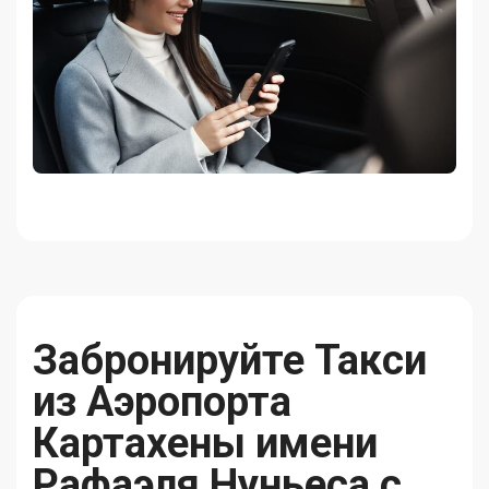
Забронируйте Такси
из Аэропорта
Картахены имени
Рафаэля Нуньеса с