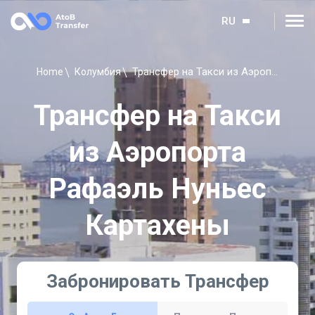
RU
Трансфер на Такси из Аэропорта Рафаэль Нуньес Картахены
Home
Колумбия
Трансфер на Такси
из Аэропорта
Рафаэль Нуньес
Картахены
Забронировать Трансфер