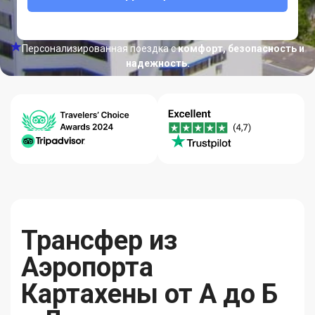
Персонализированная поездка с
комфорт, безопасность и
надежность.
Центр
Гарантия
Качество-
Помощи
Лучших Цен
Надежность
24/7
Трансфер из
Аэропорта
Картахены от А до Б