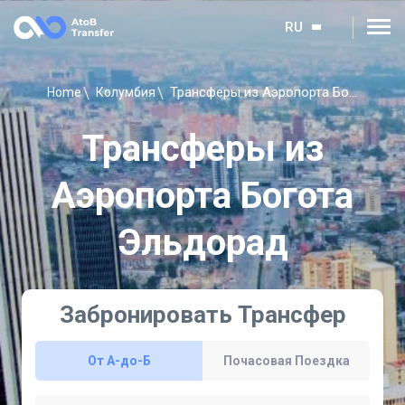
RU
Трансферы из Аэропорта Богота Эльдорад
Home
Колумбия
Трансферы из
Аэропорта Богота
Эльдорад
Забронировать Трансфер
От A-до-Б
Почасовая Поездка