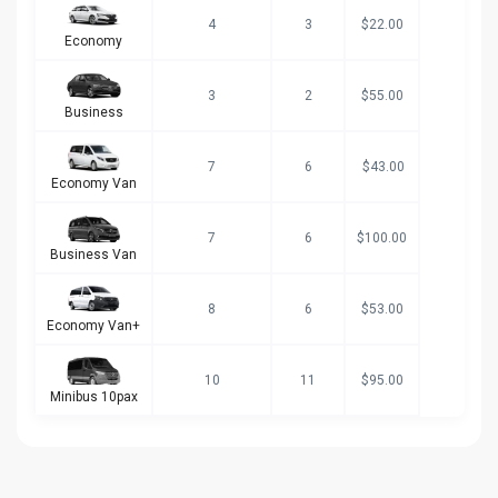
4
3
$22.00
Economy
3
2
$55.00
Business
7
6
$43.00
Economy Van
7
6
$100.00
Business Van
8
6
$53.00
Economy Van+
10
11
$95.00
Minibus 10pax