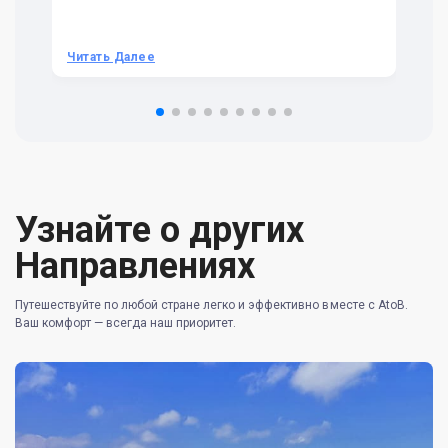
t 
we
be
he
Читать Далее
Ч
om
n 
re
Узнайте о других
Направлениях
Путешествуйте по любой стране легко и эффективно вместе с AtoB.
Ваш комфорт — всегда наш приоритет.