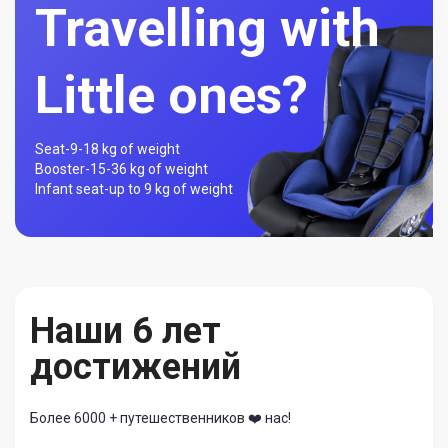
Travelling with
Little ones?
Seat-
9-18 kg of weight
Booster-
15-36 kg of weight
Infant seat-
up to 9 kg of weight
Наши 6 лет
достижений
Более 6000 + путешественников ❤️ нас!