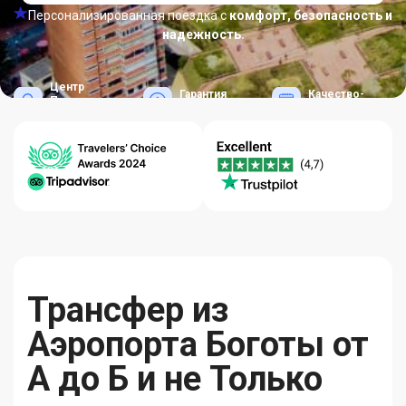
Персонализированная поездка с
комфорт, безопасность и
надежность.
Центр
Гарантия
Качество-
Помощи
Лучших Цен
Надежность
24/7
Трансфер из
Аэропорта Боготы от
А до Б и не Только