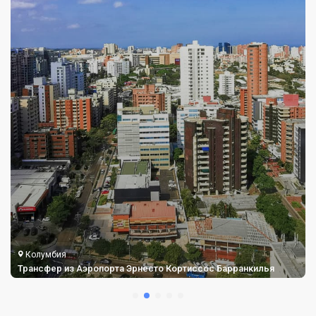
Колумбия
Трансфер на Такси из Аэропорта Рафаэль Нуньес Картахены