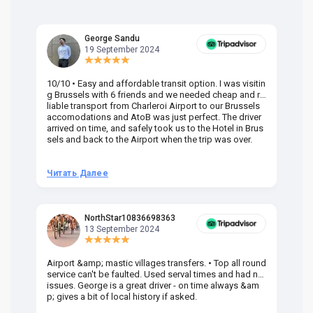
George Sandu
19 September 2024
10/10 • Easy and affordable transit option. I was visitin
Am
g Brussels with 6 friends and we needed cheap and re
va
liable transport from Charleroi Airport to our Brussels
wa
accomodations and AtoB was just perfect. The driver
or
arrived on time, and safely took us to the Hotel in Brus
dr
sels and back to the Airport when the trip was over.
Читать Далее
Ч
NorthStar10836698363
13 September 2024
Airport &amp; mastic villages transfers. • Top all round
Pr
service can't be faulted. Used serval times and had no
UK
issues. George is a great driver - on time always &am
em
p; gives a bit of local history if asked.
be
ra