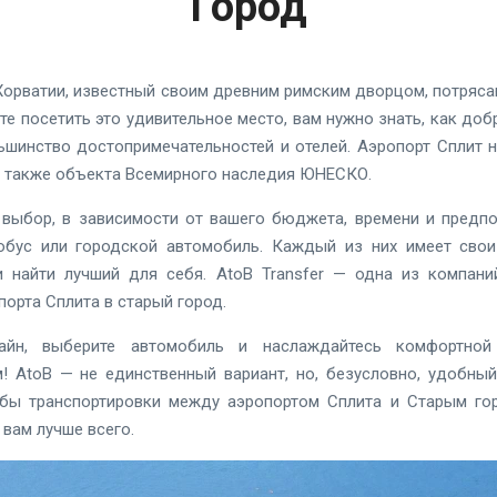
Город
Хорватии, известный своим древним римским дворцом, потря
те посетить это удивительное место, вам нужно знать, как доб
ьшинство достопримечательностей и отелей. Аэропорт Сплит н
, также объекта Всемирного наследия ЮНЕСКО.
 выбор, в зависимости от вашего бюджета, времени и предпочт
обус или городской автомобиль. Каждый из них имеет свои
и найти лучший для себя. AtoB Transfer — одна из компан
орта Сплита в старый город.
лайн, выберите автомобиль и наслаждайтесь комфортно
 AtoB — не единственный вариант, но, безусловно, удобный
бы транспортировки между аэропортом Сплита и Старым г
 вам лучше всего.