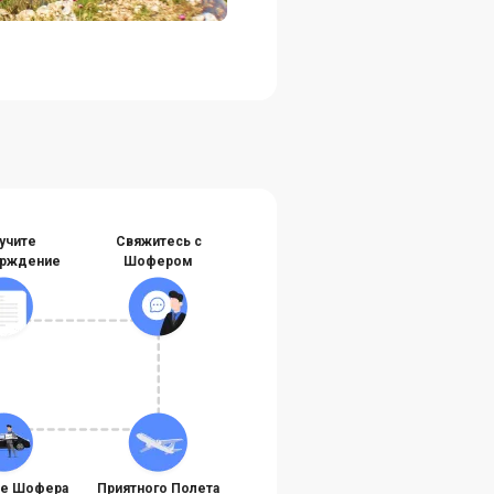
учите
Свяжитесь с
рждение
Шофером
те Шофера
Приятного Полета