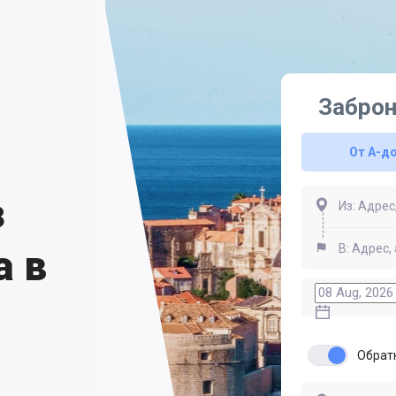
Заброн
От A-д
з
а в
Обрат