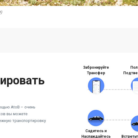
D)
Забронируйте
Пол
Трансфер
Подтве
нировать
ощью AtoB – очень
иков вы можете
дежную транспортировку
Садитесь и
Наслаждайтесь
Встреть