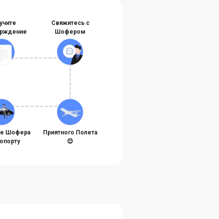
учите
Свяжитесь с
рждение
Шофером
те Шофера
Приятного Полета
ропорту
😊