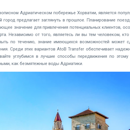
вописном Адриатическом побережье Хорватии, является популя
 город предлагает заглянуть в прошлое. Планирование поездк
ющее значение для привлечения потенциальных клиентов, ос
рта. Независимо от того, являетесь ли вы тем человеком, кт
плыть по течению, знание имеющихся возможностей может с
ения. Среди этих вариантов AtoB Transfer обеспечивает наде
вайте углубимся в лучшие способы передвижения по этому
ными, как безмятежные воды Адриатики.