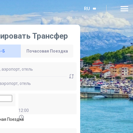
RU
ировать Трансфер
о-Б
Почасовая Поездка
12:00
ная Поездка