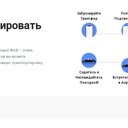
Забронируйте
Пол
Трансфер
Подтве
нировать
ощью AtoB – очень
иков вы можете
дежную транспортировку
Садитесь и
Наслаждайтесь
Встреть
Поездкой!
в Аэ