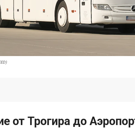
EED)
ие от Трогира до Аэропор