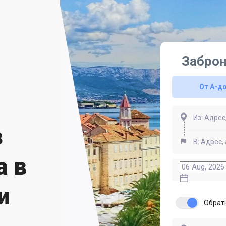
Заброн
От A-д
з
а в
и
Обрат