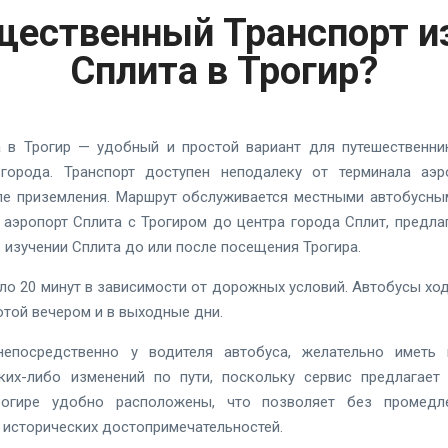
щественный Транспорт и
Сплита в Трогир?
а в Трогир — удобный и простой вариант для путешественн
города. Транспорт доступен неподалеку от терминала аэр
ле приземления. Маршрут обслуживается местными автобусны
т аэропорт Сплита с Трогиром до центра города Сплит, предла
в изучении Сплита до или после посещения Трогира.
ло 20 минут в зависимости от дорожных условий. Автобусы хо
отой вечером и в выходные дни.
епосредственно у водителя автобуса, желательно иметь
ких-либо изменений по пути, поскольку сервис предлагает
огире удобно расположены, что позволяет без промедл
 исторических достопримечательностей.