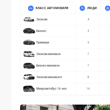
КЛАСС АВТОМОБИЛЯ
ЛЮДИ
Эконом
4
Бизнес
3
Премиум
3
Эконом-минивэн
7
Бизнес-минивэн
7
Эконом-минивэн+
8
Микроавтобус 16 чел.
16