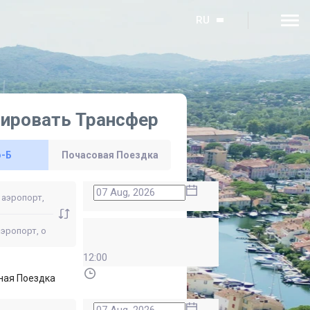
RU
ировать Трансфер
о-Б
Почасовая Поездка
12:00
ная Поездка