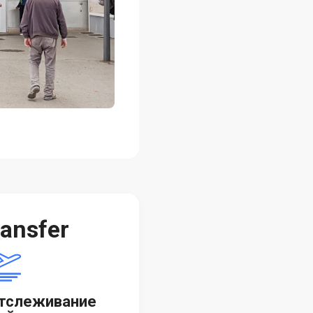
ansfer
тслеживание