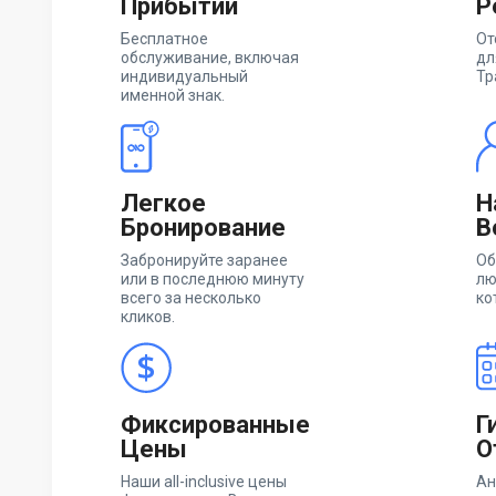
Прибытии
Р
Бесплатное
От
обслуживание, включая
дл
индивидуальный
Тр
именной знак.
Легкое
Н
Бронирование
В
Забронируйте заранее
Об
или в последнюю минуту
лю
всего за несколько
ко
кликов.
Фиксированные
Г
Цены
О
Наши all-inclusive цены
Ан