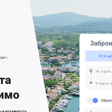
Заброн
От A-д
ццы
та
римо
Обрат
ь и надежность.