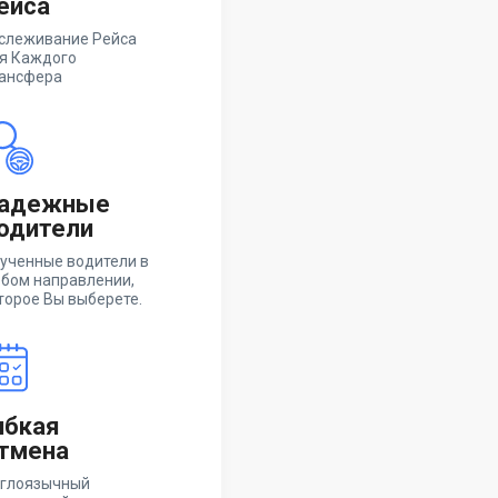
ейса
слеживание Рейса
я Каждого
ансфера
адежные
одители
ученные водители в
бом направлении,
торое Вы выберете.
ибкая
тмена
глоязычный