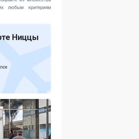
щих любым критериям
рте Ниццы
ance