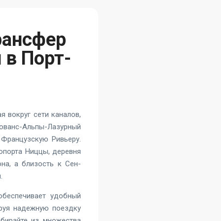
рансфер
 в Порт-
я вокруг сети каналов,
ованс-Альпы-Лазурный
т Французскую Ривьеру.
опорта Ниццы, деревня
на, а близость к Сен-
.
обеспечивает удобный
ируя надежную поездку
бирайте из множества