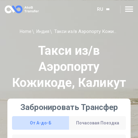
RU
Такси из/в Аэропорту Кожикоде, Каликут
Home
Индия
Такси из/в
Аэропорту
Кожикоде, Каликут
Забронировать Трансфер
От A-до-Б
Почасовая Поездка