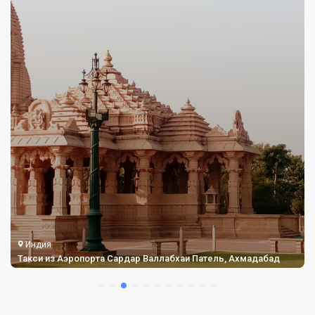
Индия
Такси из Аэропорта Сардар Валлабхаи Патель, Ахмадабад