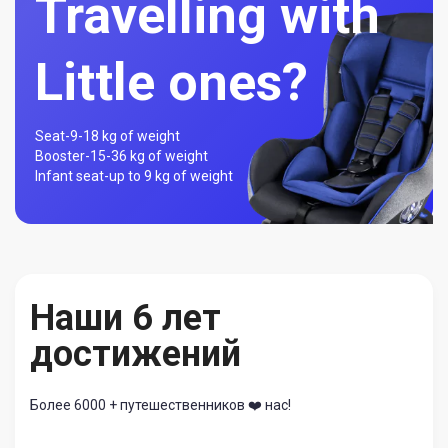
Travelling with
Little ones?
Seat-
9-18 kg of weight
Booster-
15-36 kg of weight
Infant seat-
up to 9 kg of weight
Наши 6 лет
достижений
Более 6000 + путешественников ❤️ нас!