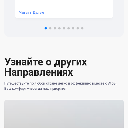
we
be
he
Читать Далее
Ч
om
n 
re
Узнайте о других
Направлениях
Путешествуйте по любой стране легко и эффективно вместе с AtoB.
Ваш комфорт — всегда наш приоритет.