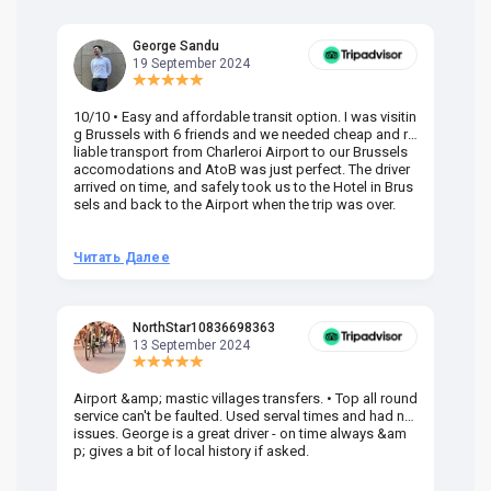
George Sandu
19 September 2024
10/10 • Easy and affordable transit option. I was visitin
Am
g Brussels with 6 friends and we needed cheap and re
va
liable transport from Charleroi Airport to our Brussels
wa
accomodations and AtoB was just perfect. The driver
or
arrived on time, and safely took us to the Hotel in Brus
dr
sels and back to the Airport when the trip was over.
Читать Далее
Ч
NorthStar10836698363
13 September 2024
Airport &amp; mastic villages transfers. • Top all round
Pr
service can't be faulted. Used serval times and had no
UK
issues. George is a great driver - on time always &am
em
p; gives a bit of local history if asked.
be
ra
t 