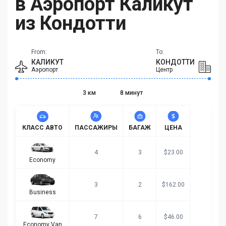
в Аэропорт Каликут
из Кондотти
From:
To:
КАЛИКУТ
КОНДОТТИ
Аэропорт
Центр
3 км
8 минут
КЛАСС АВТО
ПАССАЖИРЫ
БАГАЖ
ЦЕНА
4
3
$23.00
Economy
3
2
$162.00
Business
7
6
$46.00
Economy Van