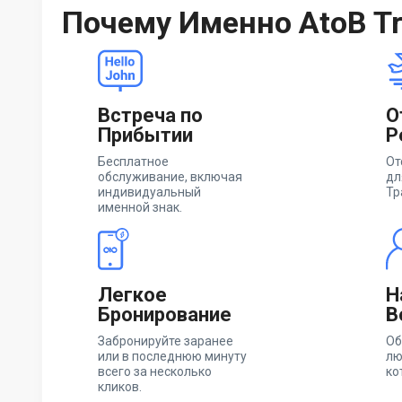
Почему Именно AtoB Tr
Встреча по
О
Прибытии
Р
Бесплатное
От
обслуживание, включая
дл
индивидуальный
Тр
именной знак.
Легкое
Н
Бронирование
В
Забронируйте заранее
Об
или в последнюю минуту
лю
всего за несколько
ко
кликов.