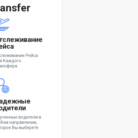
ansfer
тслеживание
ейса
слеживание Рейса
я Каждого
ансфера
адежные
одители
ученные водители в
бом направлении,
торое Вы выберете.