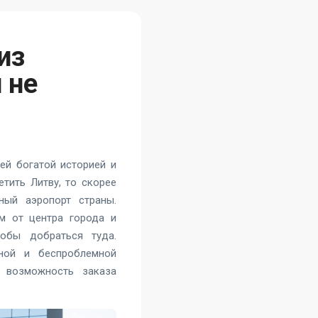
из
 не
оей богатой историей и
тить Литву, то скорее
ный аэропорт страны.
м от центра города и
тобы добраться туда.
ной и беспроблемной
ь возможность заказа