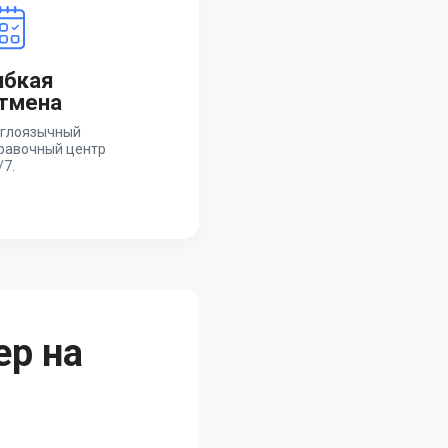
ибкая
тмена
глоязычный
равочный центр
/7.
ер на