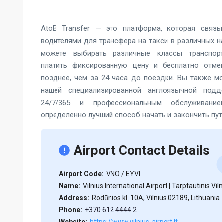
AtoB Transfer — это платформа, которая связ
водителями для трансфера на такси в различных н
можете выбирать различные классы транспорт
платить фиксированную цену и бесплатно отме
позднее, чем за 24 часа до поездки. Вы также м
нашей специализированной англоязычной подд
24/7/365 и профессиональным обслуживание
определенно лучший способ начать и закончить пу
Airport Contact Details
Airport Code:
VNO / EYVI
Name:
Vilnius International Airport | Tarptautinis Vi
Address:
Rodūnios kl. 10A, Vilnius 02189, Lithuania
Phone:
+370 612 4444 2
Website:
https://www.vilnius-airport.lt