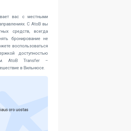
ывает вас с местными
аправлениях. С AtoB вы
ных средств, всегда
нять бронирование не
ожете воспользоваться
ержкой доступностью
м. AtoB Transfer –
тешествие в Вильнюсе.
lniaus oro uostas