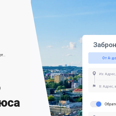
Заброн
Трансфер из Международного Аэропорта Вильнюса
От A-д
о
нюса
Обрат