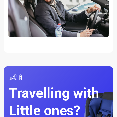
👶🍼
Travelling with
Little ones?