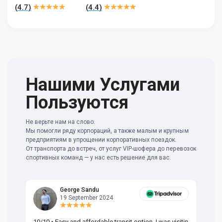
(
4.7
)
(
4.4
)
Нашими Услугами
Пользуются
Не верьте нам на слово.
Мы помогли ряду корпораций, а также малым и крупным
предприятиям в упрощении корпоративных поездок.
От транспорта до встреч, от услуг VIP-шофера до перевозок
спортивных команд — у нас есть решение для вас.
George Sandu
19 September 2024
10/10 • Easy and affordable transit option. I was visitin
Am