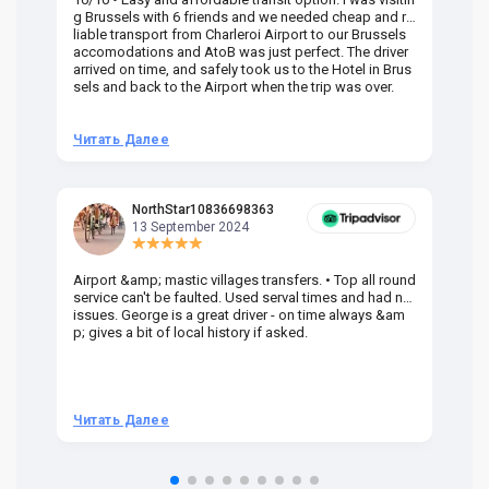
g Brussels with 6 friends and we needed cheap and re
va
liable transport from Charleroi Airport to our Brussels
wa
accomodations and AtoB was just perfect. The driver
or
arrived on time, and safely took us to the Hotel in Brus
dr
sels and back to the Airport when the trip was over.
Читать Далее
Ч
NorthStar10836698363
13 September 2024
Airport &amp; mastic villages transfers. • Top all round
Pr
service can't be faulted. Used serval times and had no
UK
issues. George is a great driver - on time always &am
em
p; gives a bit of local history if asked.
be
ra
t 
we
be
he
Читать Далее
Ч
om
n 
re