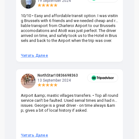
19 September 2024
10/10 • Easy and affordable transit option. I was visitin
Am
g Brussels with 6 friends and we needed cheap and re
va
liable transport from Charleroi Airport to our Brussels
wa
accomodations and AtoB was just perfect. The driver
or
arrived on time, and safely took us to the Hotel in Brus
dr
sels and back to the Airport when the trip was over.
Читать Далее
Ч
NorthStar10836698363
13 September 2024
Airport &amp; mastic villages transfers. • Top all round
Pr
service can't be faulted. Used serval times and had no
UK
issues. George is a great driver - on time always &am
em
p; gives a bit of local history if asked.
be
ra
t 
we
be
he
Читать Далее
Ч