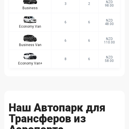
NZD
3
2
98.00
Business
NZD
6
6
48.00
Economy Van
NZD
6
6
110.00
Business Van
NZD
8
6
58.00
Economy Van+
Наш Автопарк для
Трансферов из