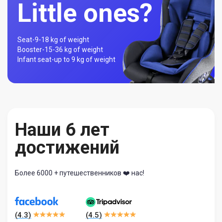
Little ones?
Seat-
9-18 kg of weight
Booster-
15-36 kg of weight
Infant seat-
up to 9 kg of weight
Наши 6 лет
достижений
Более 6000 + путешественников ❤️ нас!
(
4.3
)
(
4.5
)