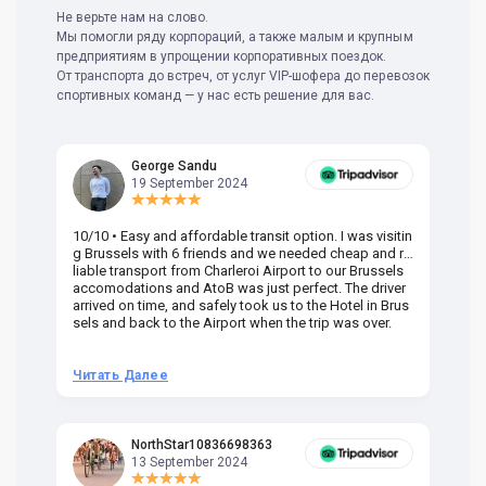
Не верьте нам на слово.
Мы помогли ряду корпораций, а также малым и крупным
предприятиям в упрощении корпоративных поездок.
От транспорта до встреч, от услуг VIP-шофера до перевозок
спортивных команд — у нас есть решение для вас.
George Sandu
19 September 2024
10/10 • Easy and affordable transit option. I was visitin
Am
g Brussels with 6 friends and we needed cheap and re
va
liable transport from Charleroi Airport to our Brussels
wa
accomodations and AtoB was just perfect. The driver
or
arrived on time, and safely took us to the Hotel in Brus
dr
sels and back to the Airport when the trip was over.
Читать Далее
Ч
NorthStar10836698363
13 September 2024