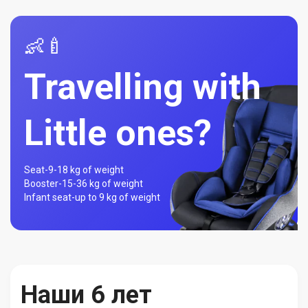
👶🍼
Travelling with
Little ones?
Seat-
9-18 kg of weight
Booster-
15-36 kg of weight
Infant seat-
up to 9 kg of weight
Наши 6 лет