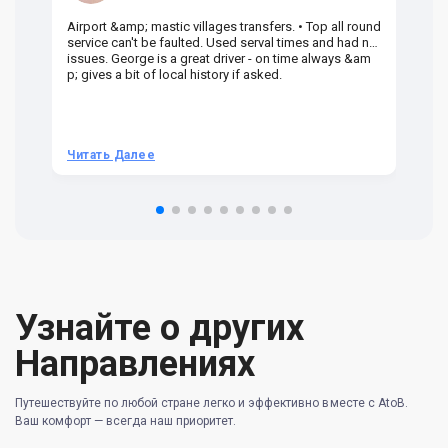
Airport &amp; mastic villages transfers. • Top all round
Pr
service can't be faulted. Used serval times and had no
UK
issues. George is a great driver - on time always &am
em
p; gives a bit of local history if asked.
be
ra
t 
we
be
he
Читать Далее
Ч
om
n 
re
Узнайте о других
Направлениях
Путешествуйте по любой стране легко и эффективно вместе с AtoB.
Ваш комфорт — всегда наш приоритет.