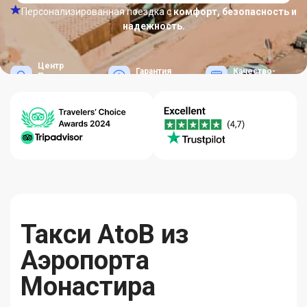
Персонализированная поездка с
комфорт, безопасность и
надежность.
Центр
Гарантия
Качество-
Помощи
Лучших Цен
Надежность
24/7
Такси AtoB из
Аэропорта
Монастира