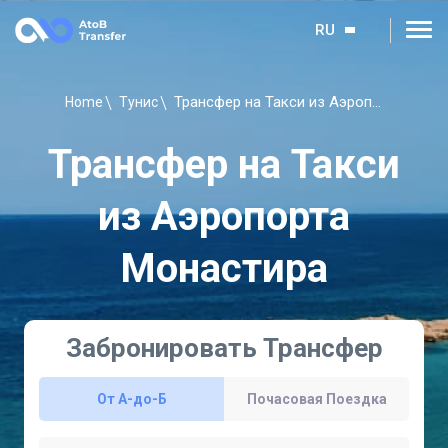
RU
Трансфер на Такси из Аэропорта Монастира
Home
Тунис
Трансфер на Такси
из Аэропорта
Монастира
Забронировать Трансфер
От A-до-Б
Почасовая Поездка