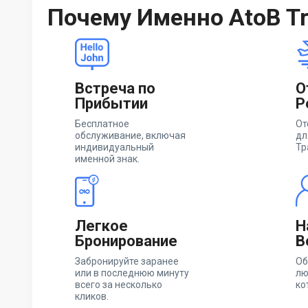
Почему Именно AtoB Tr
Встреча по
О
Прибытии
Р
Бесплатное
От
обслуживание, включая
дл
индивидуальный
Тр
именной знак.
Легкое
Н
Бронирование
В
Забронируйте заранее
Об
или в последнюю минуту
лю
всего за несколько
ко
кликов.