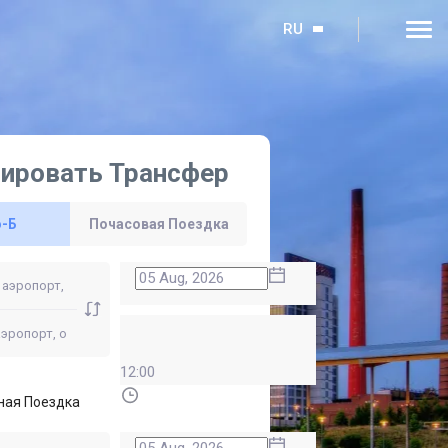
RU
ировать Трансфер
о-Б
Почасовая Поездка
12:00
ная Поездка