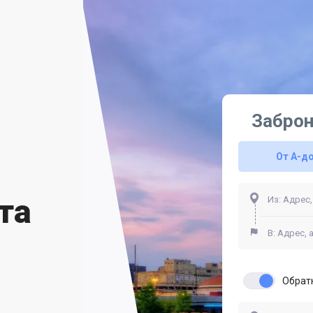
Заброн
От A-д
та
Обрат