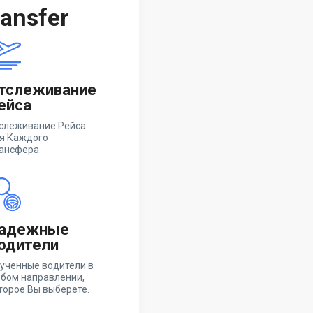
ansfer
тслеживание
ейса
слеживание Рейса
я Каждого
ансфера
адежные
одители
ученные водители в
бом направлении,
торое Вы выберете.