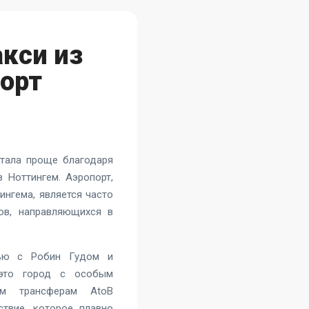
акси из
орт
стала проще благодаря
 Ноттингем. Аэропорт,
ингема, является часто
ов, направляющихся в
зью с Робин Гудом и
 это город с особым
ым трансферам AtoB
твие, которое плавно