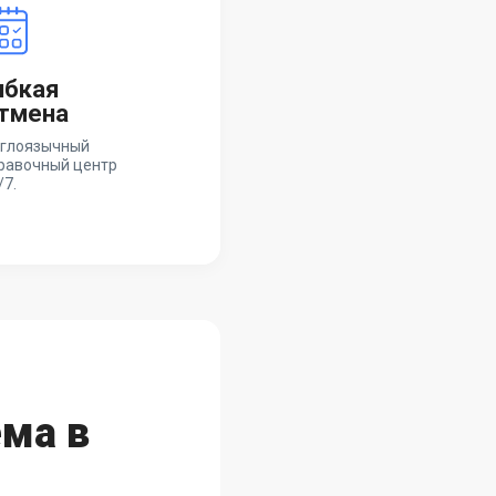
ибкая
тмена
глоязычный
равочный центр
/7.
ма в