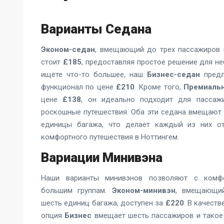
Варианты Седана
Эконом-седан
, вмещающий до трех пассажиров 
стоит
£185
, предоставляя простое решение для не
ищете что-то большее, наш
Бизнес-седан
предл
функционал по цене
£210
. Кроме того,
Премиаль
цене
£138
, он идеально подходит для пассаж
роскошные путешествия. Оба эти седана вмещают 
единицы багажа, что делает каждый из них о
комфортного путешествия в Ноттингем.
Вариации Минивэна
Наши варианты минивэнов позволяют с комфо
большим группам.
Эконом-минивэн
, вмещающи
шесть единиц багажа, доступен за
£220
. В качест
опция
Бизнес
вмещает шесть пассажиров и такое