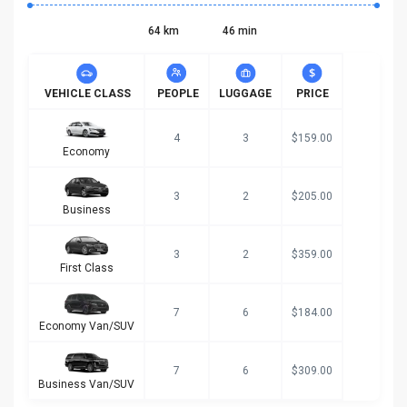
64 km
46 min
VEHICLE CLASS
PEOPLE
LUGGAGE
PRICE
4
3
$159.00
Economy
3
2
$205.00
Business
3
2
$359.00
First Class
7
6
$184.00
Economy Van/SUV
7
6
$309.00
Business Van/SUV