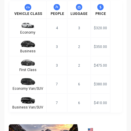
VEHICLE CLASS
PEOPLE
LUGGAGE
PRICE
4
3
$320.00
Economy
3
2
$350.00
Business
3
2
$475.00
First Class
7
6
$380.00
Economy Van/SUV
7
6
$410.00
Business Van/SUV