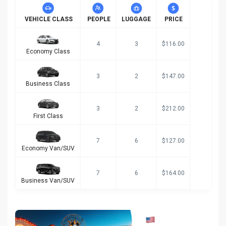
VEHICLE CLASS
PEOPLE
LUGGAGE
PRICE
4
3
$116.00
Economy Class
3
2
$147.00
Business Class
3
2
$212.00
First Class
7
6
$127.00
Economy Van/SUV
7
6
$164.00
Business Van/SUV