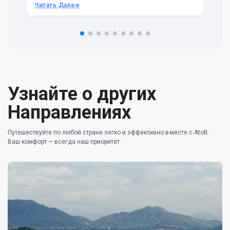
he
Читать Далее
Ч
om
n 
re
Узнайте о других
Направлениях
Путешествуйте по любой стране легко и эффективно вместе с AtoB.
Ваш комфорт — всегда наш приоритет.