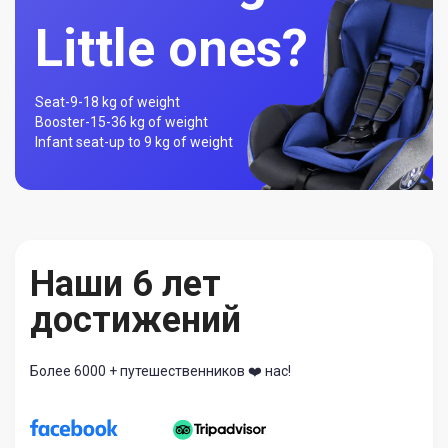
Little ones?
Seat-
9-18 kg of weight
Booster-
15-36 kg of weight
Infant seat-
up to 9 kg of weight
Наши 6 лет
достижений
Более 6000 + путешественников ❤️ нас!