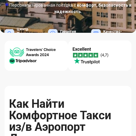
Персонализированная поездка с
комфорт, безопасность и
надежность.
Центр
Гарантия
Качество-
Помощи
Лучших Цен
Надежность
24/7
Как Найти
Комфортное Такси
из/в Аэропорт