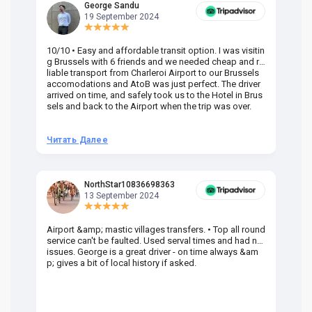
George Sandu
19 September 2024
10/10 • Easy and affordable transit option. I was visitin
Am
g Brussels with 6 friends and we needed cheap and re
va
liable transport from Charleroi Airport to our Brussels
wa
accomodations and AtoB was just perfect. The driver
or
arrived on time, and safely took us to the Hotel in Brus
dr
sels and back to the Airport when the trip was over.
Читать Далее
Ч
NorthStar10836698363
13 September 2024
Airport &amp; mastic villages transfers. • Top all round
Pr
service can't be faulted. Used serval times and had no
UK
issues. George is a great driver - on time always &am
em
p; gives a bit of local history if asked.
be
ra
t 
we
be