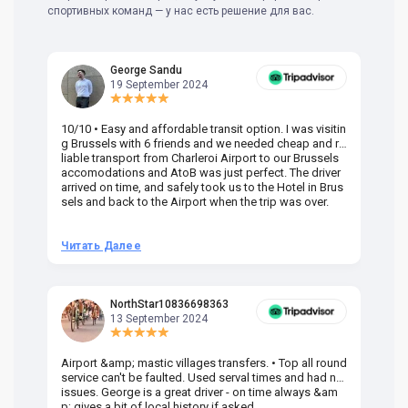
спортивных команд — у нас есть решение для вас.
George Sandu
19 September 2024
10/10 • Easy and affordable transit option. I was visitin
Am
g Brussels with 6 friends and we needed cheap and re
va
liable transport from Charleroi Airport to our Brussels
wa
accomodations and AtoB was just perfect. The driver
or
arrived on time, and safely took us to the Hotel in Brus
dr
sels and back to the Airport when the trip was over.
Читать Далее
Ч
NorthStar10836698363
13 September 2024
Airport &amp; mastic villages transfers. • Top all round
Pr
service can't be faulted. Used serval times and had no
UK
issues. George is a great driver - on time always &am
em
p; gives a bit of local history if asked.
be