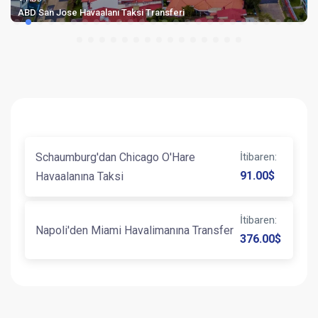
Salt Lake City Havaalanı Taksi Transferi
Schaumburg'dan Chicago O'Hare
İtibaren
:
91.00
$
Havaalanına Taksi
İtibaren
:
Napoli'den Miami Havalimanına Transfer
376.00
$