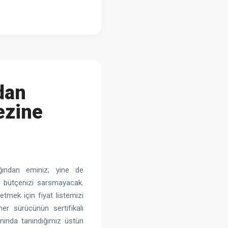
dan
ezine
ğından eminiz; yine de
e bütçenizi sarsmayacak.
etmek için fiyat listemizi
er sürücünün sertifikalı
anında tanındığımız üstün