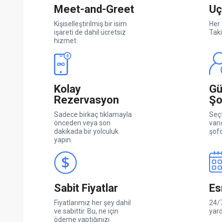
Meet-and-Greet
Uç
Kişiselleştirilmiş bir isim
Her 
işareti de dahil ücretsiz
Taki
hizmet.
Kolay
Gü
Rezervasyon
Şo
Sadece birkaç tıklamayla
Seçt
önceden veya son
varı
dakikada bir yolculuk
şofö
yapın.
Sabit Fiyatlar
Es
Fiyatlarımız her şey dahil
24/7
ve sabittir. Bu, ne için
yar
ödeme yaptığınızı