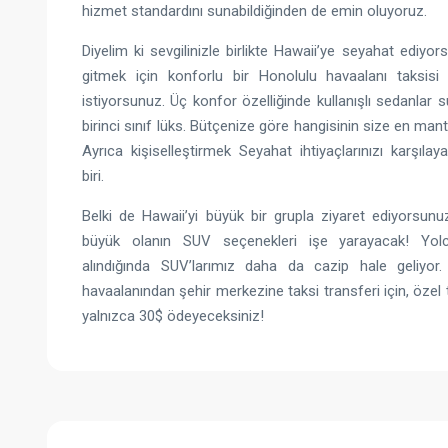
hizmet standardını sunabildiğinden de emin oluyoruz.
Diyelim ki sevgilinizle birlikte Hawaii’ye seyahat ediyor
gitmek için konforlu bir Honolulu havaalanı taksisi
istiyorsunuz. Üç konfor özelliğinde kullanışlı sedanlar
birinci sınıf lüks. Bütçenize göre hangisinin size en mantık
Ayrıca kişiselleştirmek Seyahat ihtiyaçlarınızı karşıla
biri.
Belki de Hawaii’yi büyük bir grupla ziyaret ediyorsu
büyük olanın SUV seçenekleri işe yarayacak! Yolc
alındığında SUV’larımız daha da cazip hale geliyor
havaalanından şehir merkezine taksi transferi için, özel 
yalnızca 30$ ödeyeceksiniz!