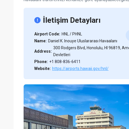
İletişim Detayları
Airport Code:
HNL / PHNL
Name:
Daniel K. Inouye Uluslararası Havaalanı
300 Rodgers Blvd, Honolulu, HI 96819, Ame
Address:
Devletleri
Phone:
+1 808-836-6411
Website:
https://airports.hawaii.gov/hnl/