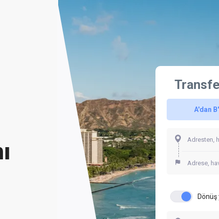
Transfe
A'dan B
ı
Dönüş 