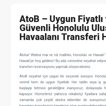
AtoB – Uygun Fiyatlı
Güvenli Honolulu Ulu
Havaalanı Transferi 
Aloha! Welina mai ve nā malihini, Honolulu ve Hawaii!
Hawaii’ye hoş geldiniz! Bu ada cennetine seyahat ediy
transferi rezervasyonu yapmak isteyeceksiniz.
AtoB seyahat için uygun bir seçenek sunuyor. Honolu
verimli hem de uygun fiyatlıdır. Her tatilin veya iş g
başlayıp bitmesi gerektiğine inanıyoruz, dolayısıyla
kapsıyor. Hizmetimiz yalnızca rekabetçi fiyatlara sah
zamanda çok çeşitli ekstra eklentiler de sunuyoruz
havaalanı transferinizi kendinize göre ayarlayabileceğini