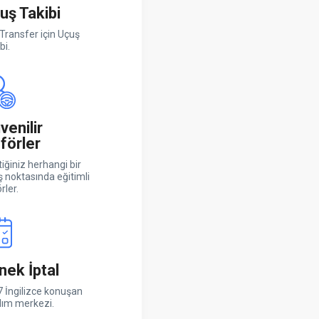
uş Takibi
Transfer için Uçuş
bi.
venilir
förler
iğiniz herhangi bir
ş noktasında eğitimli
rler.
nek İptal
 İngilizce konuşan
dım merkezi.