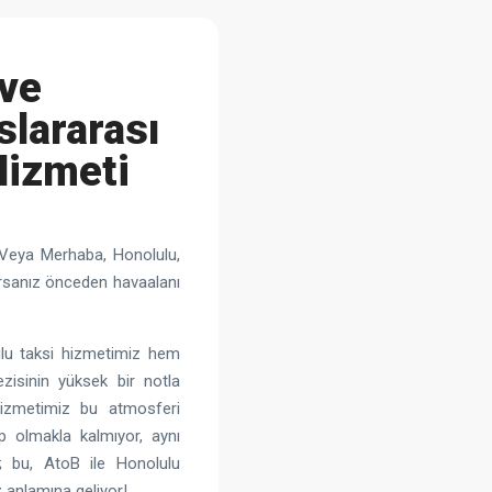
 ve
slararası
Hizmeti
 Veya Merhaba, Honolulu,
orsanız önceden havaalanı
lu taksi hizmetimiz hem
ezisinin yüksek bir notla
 hizmetimiz bu atmosferi
ip olmakla kalmıyor, aynı
; bu, AtoB ile Honolulu
z anlamına geliyor!