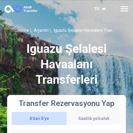
TR
Iguazu Şelalesi Havaalanı Transferleri
Home
Arjantin
Iguazu Şelalesi
Havaalanı
Transferleri
Transfer Rezervasyonu Yap
A'dan B'ye
Saatlik yolculuk