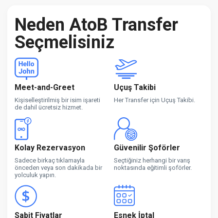
Neden AtoB Transfer
Seçmelisiniz
Meet-and-Greet
Uçuş Takibi
Kişiselleştirilmiş bir isim işareti
Her Transfer için Uçuş Takibi.
de dahil ücretsiz hizmet.
Kolay Rezervasyon
Güvenilir Şoförler
Sadece birkaç tıklamayla
Seçtiğiniz herhangi bir varış
önceden veya son dakikada bir
noktasında eğitimli şoförler.
yolculuk yapın.
Sabit Fiyatlar
Esnek İptal