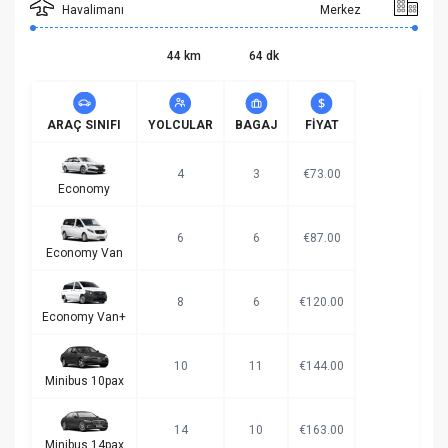
Havalimanı
Merkez
44 km
64 dk
ARAÇ SINIFI
YOLCULAR
BAGAJ
FIYAT
4
3
€73.00
Economy
6
6
€87.00
Economy Van
8
6
€120.00
Economy Van+
10
11
€144.00
Minibus 10pax
14
10
€163.00
Minibus 14pax