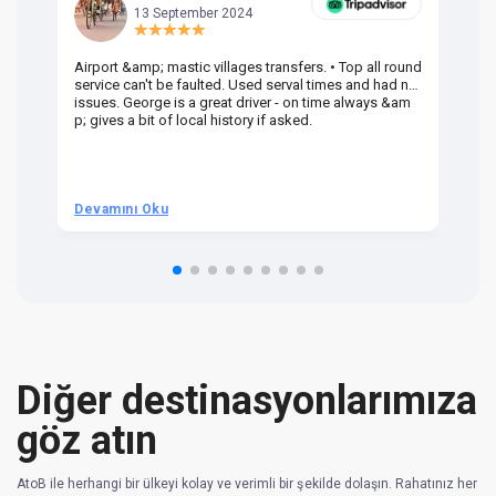
13 September 2024
Airport &amp; mastic villages transfers. • Top all round
Pr
service can't be faulted. Used serval times and had no
UK
issues. George is a great driver - on time always &am
em
p; gives a bit of local history if asked.
be
ra
t 
we
be
he
Devamını Oku
D
om
n 
re
Diğer destinasyonlarımıza
göz atın
AtoB ile herhangi bir ülkeyi kolay ve verimli bir şekilde dolaşın. Rahatınız her