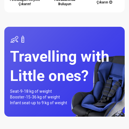
Çıkarın 😊
Çıkarın!
Buluşun
👶🍼
Travelling with
Little ones?
Seat-
9-18 kg of weight
Booster-
15-36 kg of weight
Infant seat-
up to 9 kg of weight