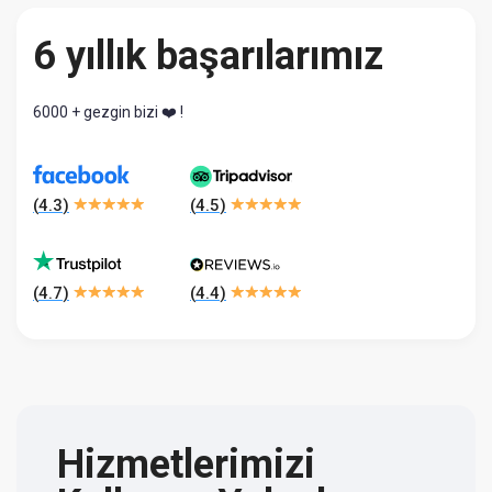
6 yıllık başarılarımız
6000 + gezgin bizi ❤️ !
(
4.3
)
(
4.5
)
(
4.7
)
(
4.4
)
Hizmetlerimizi