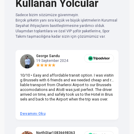
Kullanan Yolcular
Sadece bizim sözümüze güvenmeyin.
Birçok şirketin yanı sıra küçük ve büyük işletmelerin Kurumsal
Seyahat ihtiyaçlarını basitleştirmesine yardımcı olduk.
Ulaşımdan toplantılara ve özel VIP şoför paketlerine, Spor
Takımı taşımacılığına kadar sizin için çözümümüz var.
George Sandu
19 September 2024
10/10 • Easy and affordable transit option. I was visitin
Am
g Brussels with 6 friends and we needed cheap and re
va
liable transport from Charleroi Airport to our Brussels
wa
accomodations and AtoB was just perfect. The driver
or
arrived on time, and safely took us to the Hotel in Brus
dr
sels and back to the Airport when the trip was over.
Devamını Oku
D
NorthStar10836698363