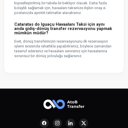
kişiselleştirilmiş bir tabela ile bekliyor olacak. Daha fazla
kolaylık sağlamak için, havaalanı taksinize ilişkin onay e-
postanızda ayrıntılı talimatlar alacaksınız.
Cataratas do Iguaçu Havaalanı Taksi için aynı
anda gidiş-dönüş transfer rezervasyonu yapmak
mümkün müdür?
Evet, dönüş transferinizin rezervasyonunu ilk rezervasyon
işlemi sırasında rahatlıkla yapabilirsiniz, böylece zamandan
tasarruf edersiniz ve havaalanı servisiniz için havaalanına
sorunsuz bir dönüş yolculuğu sağlarsınız.