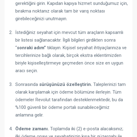
gerektiğini girin. Kapıdan kapıya hizmet sunduğumuz için,
bırakma noktanız olarak tam bir varış noktası
girebileceğinizi unutmayın.
İstediğiniz seyahat için mevcut tüm araçların kapsamlı
bir listesi sağlanacaktır. İlgili bilgileri girdikten sonra
“
sonraki adım”
tıklayın. Kişisel seyahat ihtiyaçlarınıza ve
tercihlerinize bağlı olarak, birçok ekstra eklentimizden
biriyle kişiselleştirmeye geçmeden önce size en uygun
aracı seçin.
Sonrasında
sürüşünüzü özelleştirin.
Taleplerinizi tam
olarak karşılamak için ödeme bölümüne ilerleyin. Tüm
ödemeler Revolut tarafından desteklenmektedir, bu da
%100 güvenli bir ödeme portalı sunabileceğimiz
anlamına gelir.
Ödeme zamanı.
Toplamda iki (2) e-posta alacaksınız;
ilki ödeme onayı ve seyahatinizin kısa bir güzergahı ile