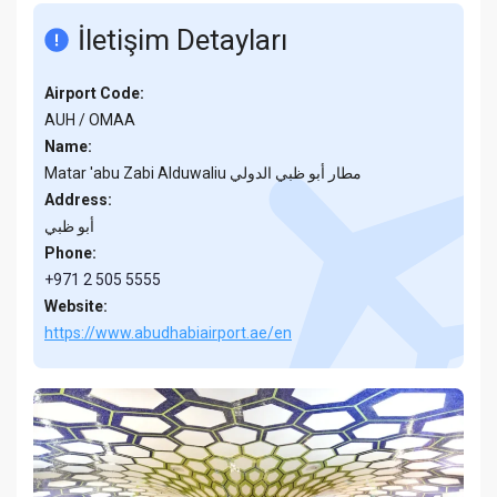
İletişim Detayları
Airport Code:
AUH / OMAA
Name:
Matar 'abu Zabi Alduwaliu مطار أبو ظبي الدولي
Address:
أبو ظبي
Phone:
+971 2 505 5555
Website:
https://www.abudhabiairport.ae/en