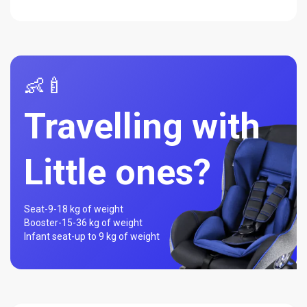
👶🍼
Travelling with
Little ones?
Seat-
9-18 kg of weight
Booster-
15-36 kg of weight
Infant seat-
up to 9 kg of weight