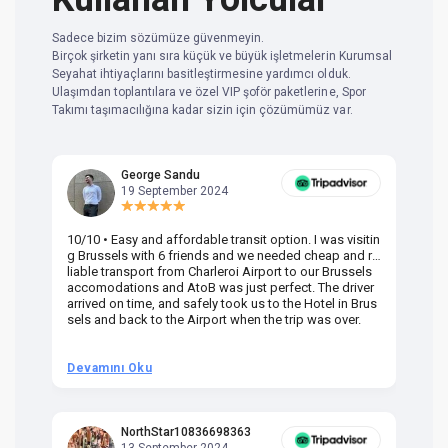
Sadece bizim sözümüze güvenmeyin.
Birçok şirketin yanı sıra küçük ve büyük işletmelerin Kurumsal
Seyahat ihtiyaçlarını basitleştirmesine yardımcı olduk.
Ulaşımdan toplantılara ve özel VIP şoför paketlerine, Spor
Takımı taşımacılığına kadar sizin için çözümümüz var.
George Sandu
19 September 2024
10/10 • Easy and affordable transit option. I was visitin
Am
g Brussels with 6 friends and we needed cheap and re
va
liable transport from Charleroi Airport to our Brussels
wa
accomodations and AtoB was just perfect. The driver
or
arrived on time, and safely took us to the Hotel in Brus
dr
sels and back to the Airport when the trip was over.
Devamını Oku
D
NorthStar10836698363
13 September 2024