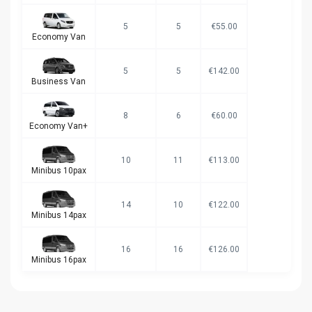
5
5
€55.00
Economy Van
5
5
€142.00
Business Van
8
6
€60.00
Economy Van+
10
11
€113.00
Minibus 10pax
14
10
€122.00
Minibus 14pax
16
16
€126.00
Minibus 16pax