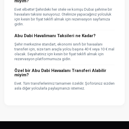
miyim?
Evet elbette! Şehirdeki her otele ve komşu Dubai şehrine bir
havaalanı taksisi sunuyoruz. Otelinize yapacağınız yolculuk
için kesin bir fiyat teklifi almak için rezervasyon sayfamıza
gidin.
Abu Dabi Havalimanı Taksileri ne Kadar?
Şehir merkezine standart, ekonomi sınıfı bir havaalanı
transferi için, size tam araçla yolcu başına 40 € veya 10 € mal
olacak. Seyahatiniz için kesin bir fiyat teklifi almak için
rezervasyon platformumuza gidin.
Özel bir Abu Dabi Havaalanı Transferi Alabilir
miyim?
Evet. Tüm transferlerimiz tamamen özeldir. Şoförünüz sizden
asla diğer yolcularla paylaşmanızı istemez.