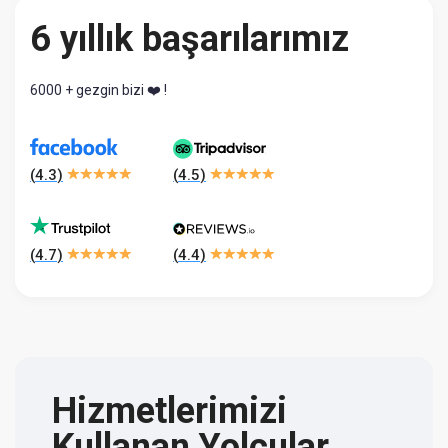
6 yıllık başarılarımız
6000 + gezgin bizi ❤️ !
(
4.3
)
(
4.5
)
(
4.7
)
(
4.4
)
Hizmetlerimizi
Kullanan Yolcular