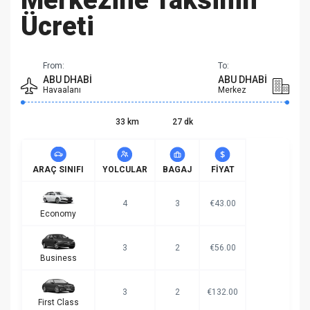
Merkezine Taksinin
Ücreti
From:
To:
ABU DHABI
ABU DHABI
Havaalanı
Merkez
33 km
27 dk
ARAÇ SINIFI
YOLCULAR
BAGAJ
FIYAT
4
3
€43.00
Economy
3
2
€56.00
Business
3
2
€132.00
First Class