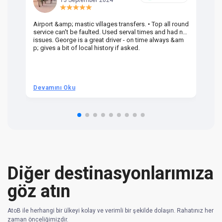
Airport &amp; mastic villages transfers. • Top all round
Pr
service can't be faulted. Used serval times and had no
UK
issues. George is a great driver - on time always &am
em
p; gives a bit of local history if asked.
be
ra
t 
we
be
he
Devamını Oku
D
om
n 
re
Diğer destinasyonlarımıza
göz atın
AtoB ile herhangi bir ülkeyi kolay ve verimli bir şekilde dolaşın. Rahatınız her
zaman önceliğimizdir.