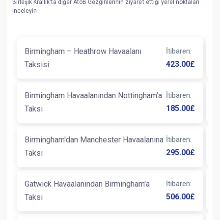
Birleşik Krallık'ta diğer AtoB Gezginlerinin ziyaret ettiği yerel noktaları
inceleyin
Birmingham – Heathrow Havaalanı
İtibaren
:
B
423.00
£
Taksisi
W
Birmingham Havaalanından Nottingham'a
İtibaren
:
T
185.00
£
Taksi
Birmingham'dan Manchester Havaalanına
İtibaren
:
D
295.00
£
Taksi
S
Gatwick Havaalanından Birmingham'a
İtibaren
:
T
506.00
£
Taksi