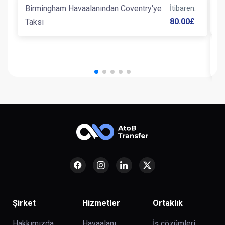
B
Birmingham Havaalanından Coventry'ye
İtibaren
:
H
80.00
£
Taksi
N
H
Şirket
Hizmetler
Ortaklık
Hakkımızda
Havaalanı
İş çözümleri