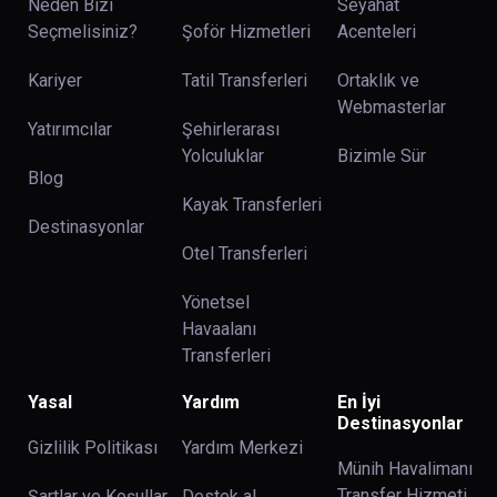
Neden Bizi
Seyahat
Seçmelisiniz?
Şoför Hizmetleri
Acenteleri
Kariyer
Tatil Transferleri
Ortaklık ve
Webmasterlar
Yatırımcılar
Şehirlerarası
Yolculuklar
Bizimle Sür
Blog
Kayak Transferleri
Destinasyonlar
Otel Transferleri
Yönetsel
Havaalanı
Transferleri
Yasal
Yardım
En İyi
Destinasyonlar
Gizlilik Politikası
Yardım Merkezi
Münih Havalimanı
Transfer Hizmeti
Şartlar ve Koşullar
Destek al