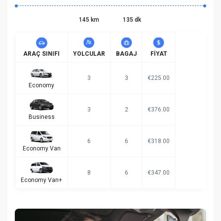
145 km
135 dk
ARAÇ SINIFI
YOLCULAR
BAGAJ
FIYAT
3
3
€225.00
Economy
3
2
€376.00
Business
6
6
€318.00
Economy Van
8
6
€347.00
Economy Van+