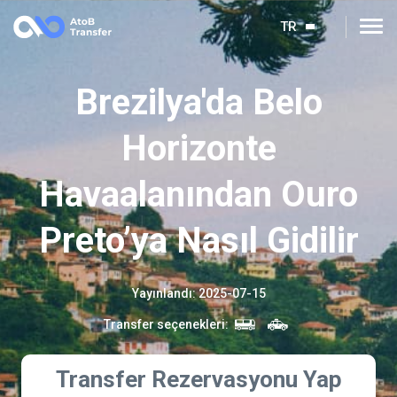
TR
Brezilya'da Belo
Horizonte
Havaalanından Ouro
Preto’ya Nasıl Gidilir
Yayınlandı
:
2025-07-15
Transfer seçenekleri
:
Transfer Rezervasyonu Yap