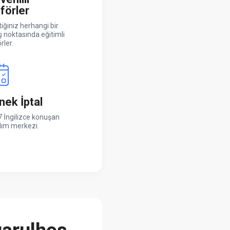
förler
iğiniz herhangi bir
ş noktasında eğitimli
rler.
nek İptal
 İngilizce konuşan
dım merkezi.