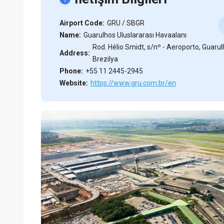
Airport Code:
GRU / SBGR
Name:
Guarulhos Uluslararası Havaalanı
Rod. Hélio Smidt, s/nº - Aeroporto, Guarul
Address:
Brezilya
Phone:
+55 11 2445-2945
Website:
https://www.gru.com.br/en