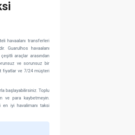
ksi
li havaalanı transferleri
dir. Guarulhos havaalanı
 çeşitli araçlar arasından
sorunsuz ve sorunsuz bir
it fiyatlar ve 7/24 müşteri
a başlayabilirsiniz. Toplu
an ve para kaybetmeyin.
i en iyi havalimanı taksi