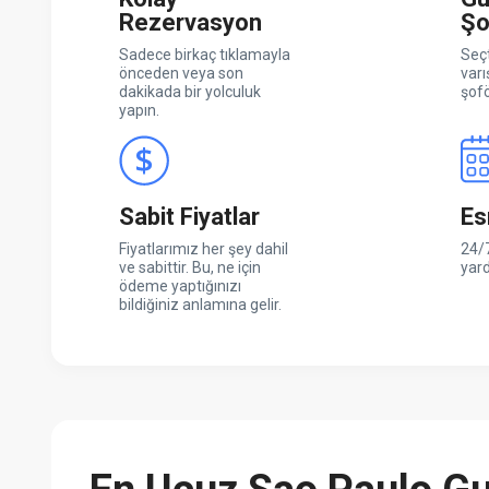
Rezervasyon
Şo
Sadece birkaç tıklamayla
Seçt
önceden veya son
varı
dakikada bir yolculuk
şofö
yapın.
Sabit Fiyatlar
Es
Fiyatlarımız her şey dahil
24/7
ve sabittir. Bu, ne için
yar
ödeme yaptığınızı
bildiğiniz anlamına gelir.