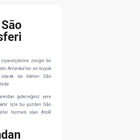
 São
feri
ziyaretçilerine zengin bir
atin Amerika’nın en büyük
olarak da bilinen São
edir.
anından gideceğiniz yere
caktır. İşte bu yüzden São
nsfer hizmeti olan AtoB
ndan