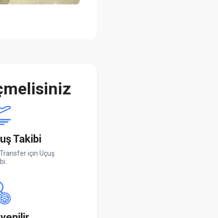
melisiniz
uş Takibi
Transfer için Uçuş
bi.
venilir