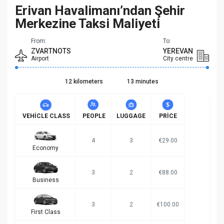
Erivan Havalimanı’ndan Şehir
Merkezine Taksi Maliyeti
From:
To:
ZVARTNOTS
YEREVAN
Airport
City centre
12 kilometers
13 minutes
VEHICLE CLASS
PEOPLE
LUGGAGE
PRICE
4
3
€29.00
Economy
3
2
€88.00
Business
3
2
€100.00
First Class