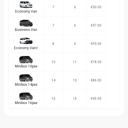
7
6
€50.00
Economy Van
7
6
€97.00
Business Van
8
6
€59.00
Economy Van+
10
11
€78.00
Minibus 10pax
14
10
€86.00
Minibus 14pax
16
16
€95.00
Minibus 16pax