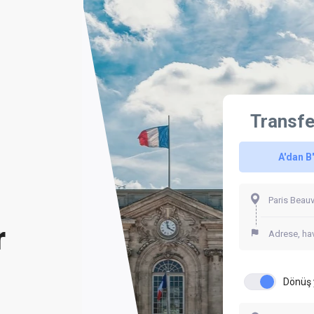
Transfe
A'dan B
r
Dönüş 