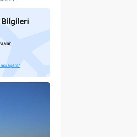
Bilgileri
vaalanı
passagers/