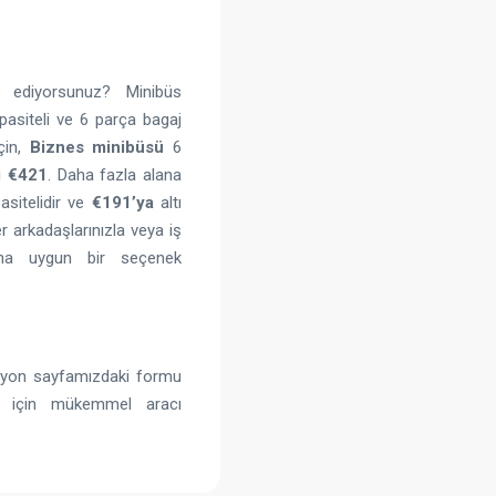
 ediyorsunuz? Minibüs
pasiteli ve 6 parça bagaj
çin,
Biznes minibüsü
6
tı
€421
. Daha fazla alana
sitelidir ve
€191’ya
altı
er arkadaşlarınızla veya iş
acına uygun bir seçenek
asyon sayfamızdaki formu
uz için mükemmel aracı