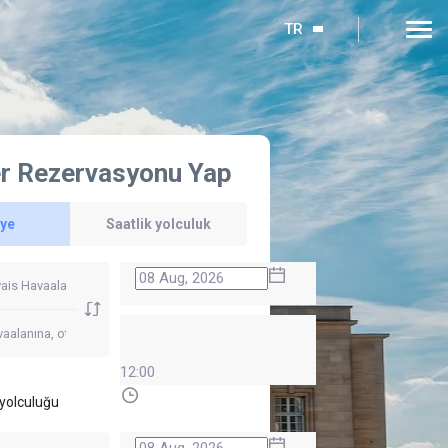
TR
r Rezervasyonu Yap
'ye
Saatlik yolculuk
12:00
yolculuğu