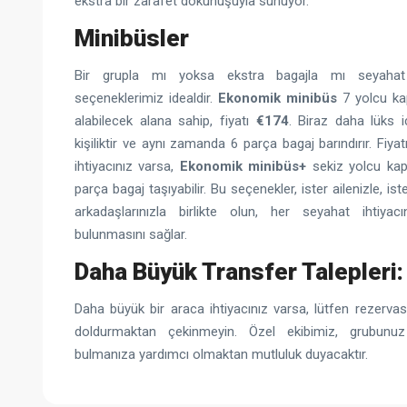
ekstra bir zarafet dokunuşuyla sunuyor.
Minibüsler
Bir grupla mı yoksa ekstra bagajla mı seyahat
seçeneklerimiz idealdir.
Ekonomik minibüs
7 yolcu ka
alabilecek alana sahip, fiyatı
€174
. Biraz daha lüks i
kişiliktir ve aynı zamanda 6 parça bagaj barındırır. Fiya
ihtiyacınız varsa,
Ekonomik minibüs+
sekiz yolcu kapa
parça bagaj taşıyabilir. Bu seçenekler, ister ailenizle, ist
arkadaşlarınızla birlikte olun, her seyahat ihtiy
bulunmasını sağlar.
Daha Büyük Transfer Talepleri:
Daha büyük bir araca ihtiyacınız varsa
, lütfen rezerv
doldurmaktan çekinmeyin. Özel ekibimiz, grubun
bulmanıza yardımcı olmaktan mutluluk duyacaktır.