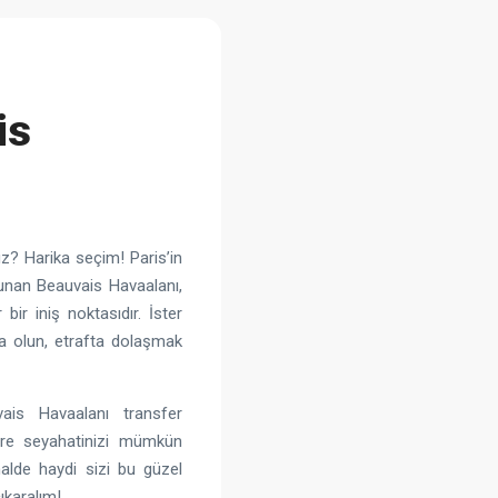
is
z? Harika seçim! Paris’in
lunan Beauvais Havaalanı,
bir iniş noktasıdır. İster
ada olun, etrafta dolaşmak
ais Havaalanı transfer
lere seyahatinizi mümkün
alde haydi sizi bu güzel
ıkaralım!