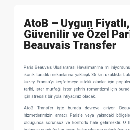
AtoB – Uygun Fiyatlı,
Güvenilir ve Özel Par
Beauvais Transfer
Paris Beauvais Uluslararası Havalimanı’na mı iniyorsunu
ikonik turistik mekanlarına yaklaşık 85 km uzaklıkta bu
kuzey Fransa’yı keşfetmeye istekli olanlar için popüler 
tarihi, ister mutfağı, ister şehrin romantizmi için bur
için stressiz bir yola ihtiyacınız olacak.
AtoB Transfer işte burada devreye giriyor. Beauv
hizmetlerimizin amacı, Paris’e veya yakındaki bölge
olduğunca sorunsuz ve konforlu hale getirmektir. O h
bölgenin sunduğu her şeyin tadını çıkarma yolculuğuna ç