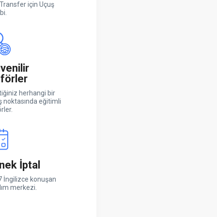
Transfer için Uçuş
bi.
venilir
förler
iğiniz herhangi bir
ş noktasında eğitimli
rler.
nek İptal
 İngilizce konuşan
dım merkezi.