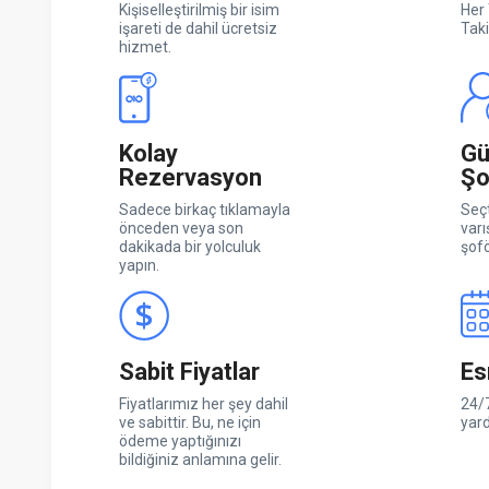
Kişiselleştirilmiş bir isim
Her 
işareti de dahil ücretsiz
Taki
hizmet.
Kolay
Gü
Rezervasyon
Şo
Sadece birkaç tıklamayla
Seçt
önceden veya son
varı
dakikada bir yolculuk
şofö
yapın.
Sabit Fiyatlar
Es
Fiyatlarımız her şey dahil
24/7
ve sabittir. Bu, ne için
yar
ödeme yaptığınızı
bildiğiniz anlamına gelir.