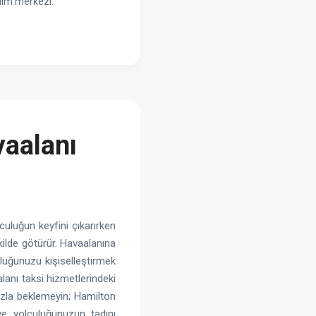
dım merkezi.
aalanı
culuğun keyfini çıkarırken
ekilde götürür. Havaalanına
luğunuzu kişiselleştirmek
lanı taksi hizmetlerindeki
azla beklemeyin; Hamilton
ve yolculuğunuzun tadını