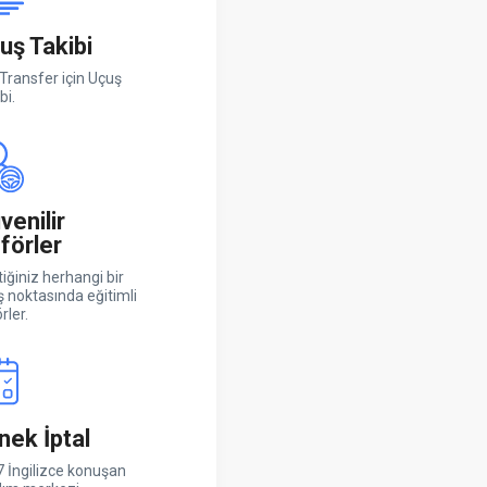
uş Takibi
Transfer için Uçuş
bi.
venilir
förler
iğiniz herhangi bir
ş noktasında eğitimli
rler.
nek İptal
 İngilizce konuşan