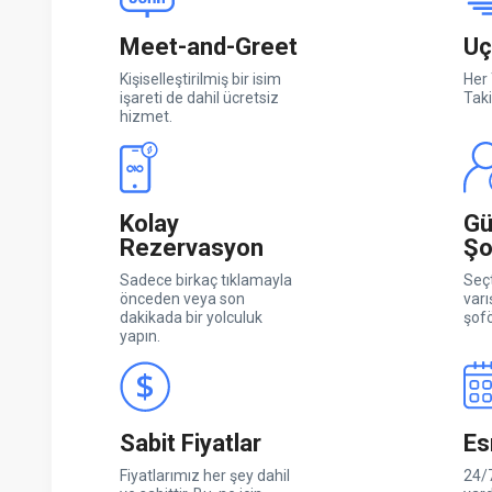
Meet-and-Greet
Uç
Kişiselleştirilmiş bir isim
Her 
işareti de dahil ücretsiz
Taki
hizmet.
Kolay
Gü
Rezervasyon
Şo
Sadece birkaç tıklamayla
Seçt
önceden veya son
varı
dakikada bir yolculuk
şofö
yapın.
Sabit Fiyatlar
Es
Fiyatlarımız her şey dahil
24/7