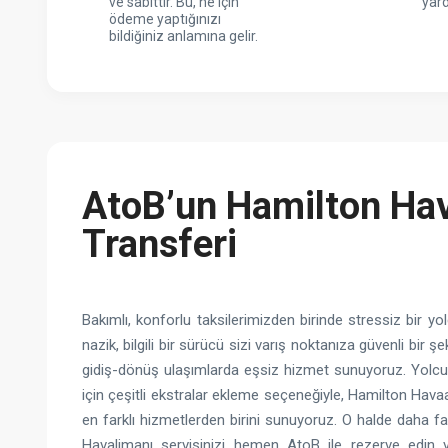
ve sabittir. Bu, ne için
yar
ödeme yaptığınızı
bildiğiniz anlamına gelir.
AtoB’un Hamilton Hav
Transferi
Bakımlı, konforlu taksilerimizden birinde stressiz bir yol
nazik, bilgili bir sürücü sizi varış noktanıza güvenli bir ş
gidiş-dönüş ulaşımlarda eşsiz hizmet sunuyoruz. Yolcu
için çeşitli ekstralar ekleme seçeneğiyle, Hamilton Havaa
en farklı hizmetlerden birini sunuyoruz. O halde daha f
Havalimanı servisinizi hemen AtoB ile rezerve edin 