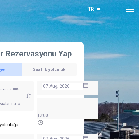
TR
r Rezervasyonu Yap
'ye
Saatlik yolculuk
12:00
yolculuğu