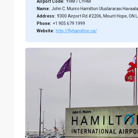
Airport Code:
YHM / CYHM
Name:
John C. Munro Hamilton Uluslararası Havaala
Address:
9300 Airport Rd #2206, Mount Hope, ON 
Phone:
+1 905 679 1999
Website:
http://flyhamilton.ca/