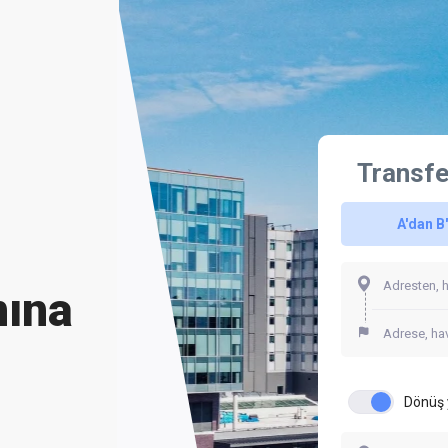
Transfe
A'dan B
nına
Dönüş 