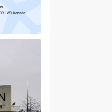
nı
L0R 1W0, Kanada