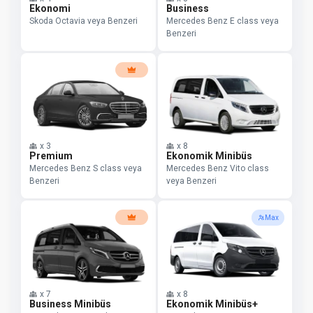
Ekonomi
Business
Skoda Octavia veya Benzeri
Mercedes Benz E class veya
Benzeri
x
3
x
8
Premium
Ekonomik Minibüs
Mercedes Benz S class veya
Mercedes Benz Vito class
Benzeri
veya Benzeri
Max
x
7
x
8
Business Minibüs
Ekonomik Minibüs+