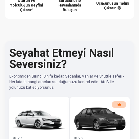
Oturun ve
Sürücünüzle
Uçuşunuzun Tadını
Yolculuğun Keyfini
Havaalanında
Çıkarın 😊
Çıkarın!
Buluşun
Seyahat Etmeyi Nasıl
Seversiniz?
Ekonomiden Birinci Sınıfa kadar, Sedanlar, Vanlar ve Shuttle seferi -
Her kıtada hangi araçları sunduğumuzu kontrol edin. AtoB ile
yolunuzu kat ediyorsunuz
x
4
x
3