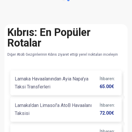
Kıbrıs: En Popüler
Rotalar
Diğer AtoB Gezginlerinin Kıbrıs ziyaret ettiği yerel noktaları inceleyin
Larnaka Havaalanından Ayia Napa'ya
İtibaren
:
B
65.00
€
Taksi Transferleri
Larnaka'dan Limasol'a AtoB Havaalanı
İtibaren
:
B
72.00
€
Taksisi
T
İtibaren
: