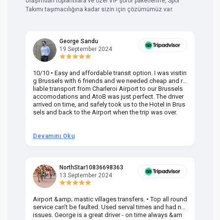
Ulaşımdan toplantılara ve özel VIP şoför paketlerine, Spor
Takımı taşımacılığına kadar sizin için çözümümüz var.
George Sandu
19 September 2024
10/10 • Easy and affordable transit option. I was visitin
Am
g Brussels with 6 friends and we needed cheap and re
va
liable transport from Charleroi Airport to our Brussels
wa
accomodations and AtoB was just perfect. The driver
or
arrived on time, and safely took us to the Hotel in Brus
dr
sels and back to the Airport when the trip was over.
Devamını Oku
D
NorthStar10836698363
13 September 2024
Airport &amp; mastic villages transfers. • Top all round
Pr
service can't be faulted. Used serval times and had no
UK
issues. George is a great driver - on time always &am
em