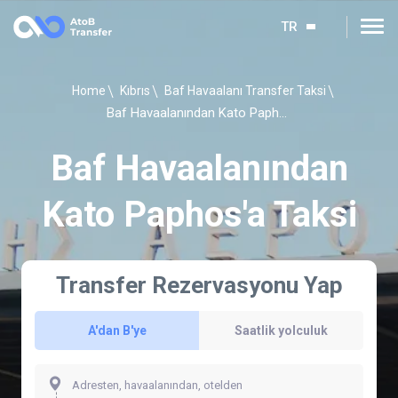
TR
Home
Kıbrıs
Baf Havaalanı Transfer Taksi
Baf Havaalanından Kato Paphos'a Taksi
Baf Havaalanından
Kato Paphos'a Taksi
Transfer Rezervasyonu Yap
A'dan B'ye
Saatlik yolculuk