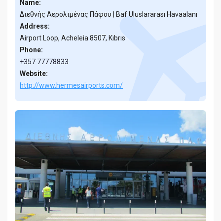
Name:
Διεθνής Αερολιμένας Πάφου | Baf Uluslararası Havaalanı
Address:
Airport Loop, Acheleia 8507, Kıbrıs
Phone:
+357 77778833
Website:
http://www.hermesairports.com/