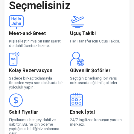
Seçmelisiniz
Meet-and-Greet
Uçuş Takibi
Kişiselleştirilmiş bir isim işareti
Her Transfer için Uçuş Takibi.
de dahil ücretsiz hizmet.
Kolay Rezervasyon
Güvenilir Şoförler
Sadece birkaç tıklamayla
Seçtiğiniz herhangi bir varış
önceden veya son dakikada bir
noktasında eğitimli şoförler.
yolculuk yapın.
Sabit Fiyatlar
Esnek İptal
Fiyatlarımız her şey dahil ve
24/7 İngilizce konuşan yardım
sabittir. Bu, ne için ödeme
merkezi.
yaptığınızı bildiğiniz anlamına
gelir.