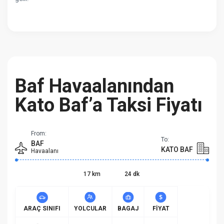
Baf Havaalanından
Kato Baf’a Taksi Fiyatı
From:
To:
BAF
KATO BAF
Havaalanı
17 km
24 dk
ARAÇ SINIFI
YOLCULAR
BAGAJ
FIYAT