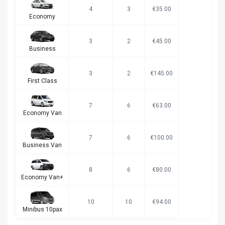
4
3
€35.00
Economy
3
2
€45.00
Business
3
2
€145.00
First Class
7
6
€63.00
Economy Van
7
6
€100.00
Business Van
8
6
€80.00
Economy Van+
10
10
€94.00
Minibus 10pax