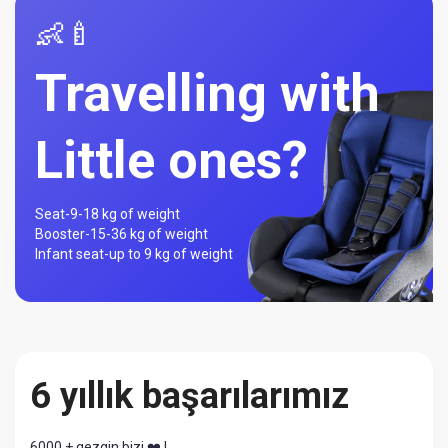
👶🍼
Travelling with
Little ones?
Seat-
9-18 kg of weight
Booster-
15-36 kg of weight
Infant seat-
up to 9 kg of weight
6 yıllık başarılarımız
6000 + gezgin bizi ❤️ !