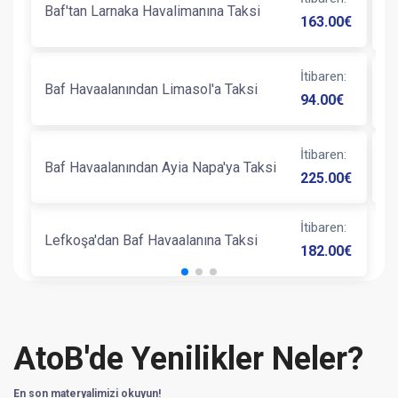
Baf'tan Larnaka Havalimanına Taksi
B
163.00
€
İtibaren
:
Baf Havaalanından Limasol'a Taksi
B
94.00
€
B
İtibaren
:
Baf Havaalanından Ayia Napa'ya Taksi
225.00
€
T
İtibaren
:
Lefkoşa'dan Baf Havaalanına Taksi
182.00
€
AtoB'de Yenilikler Neler?
En son materyalimizi okuyun!