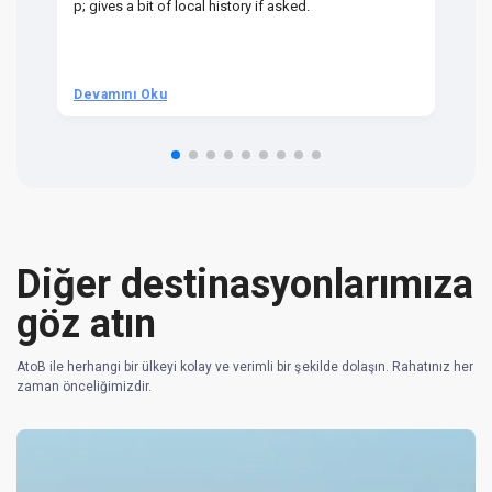
p; gives a bit of local history if asked.
be
ra
t 
we
be
he
Devamını Oku
D
om
n 
re
Diğer destinasyonlarımıza
göz atın
AtoB ile herhangi bir ülkeyi kolay ve verimli bir şekilde dolaşın. Rahatınız her
zaman önceliğimizdir.